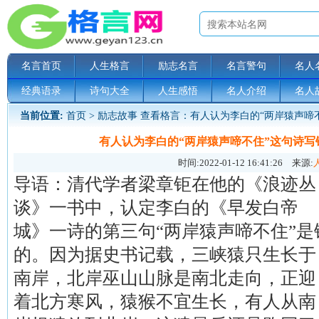
名言首页
人生格言
励志名言
名言警句
名人
经典语录
诗句大全
人生感悟
名人介绍
名人
当前位置:
首页
>
励志故事
查看格言：有人认为李白的“两岸猿声啼
有人认为李白的“两岸猿声啼不住”这句诗写
时间:
2022-01-12 16:41:26
来源:
导语：清代学者梁章钜在他的《浪迹丛
谈》一书中，认定李白的《早发白帝
城》一诗的第三句“两岸猿声啼不住”是
的。因为据史书记载，三峡猿只生长于
南岸，北岸巫山山脉是南北走向，正迎
着北方寒风，猿猴不宜生长，有人从南