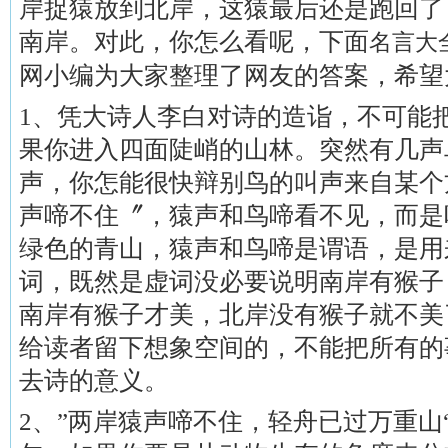
岸捉猿放到北岸，这猿最后还是跑回了
南岸。对此，你怎么看呢，下面
名言大
网小编为大家整理了网友的答案，希望
1、凭大诗人李白对诗的造诣，不可能
果你进入四面陡峭的山林。突然有几声
声，你怎能很快辩别鸟的叫声来自某个
声啼不住〞，猿声和鸟啼看不见，而是
绿色的青山，猿声和鸟啼是谓语，是用
词，既然是虚词没必要说明南岸有猴子
南岸有猴子才美，北岸没有猴子就不美
给读者留下想象空间的，不能把所有的
去诗的意义。
2、”两岸猿声啼不住，轻舟已过万重山