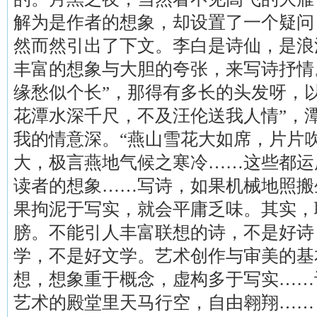
解为是作者的想象，却设置了一个疑问
然而然引出了下文。李白是诗仙，是浪
丰富的想象与大胆的夸张，来写诗抒情
缘愁似个长”，那得有多长的头发呀，
花潭水深千尺，不及汪伦送我人情”，
我的情意深。“燕山雪花大如席，片片
大，极言燕地气候之寒冷……这些都运
读者的想象……写诗，如果机械地照搬
果拘泥于写实，就会平庸乏味。其实，
膀。不能引人丰富联想的诗，不是好诗
学，不是好文学。艺术创作与审美的基
想，想象重于概念，虚构多于写实……
艺术的殿堂里天马行空，自由翱翔……