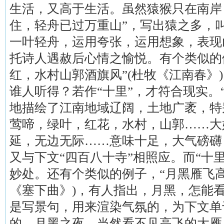
生活，又高于生活。虽然猿猴只在南岸
住，轻舟已过万重山”，写出猿之多，
一叶轻舟，运用夸张，运用想象，表现
托诗人遇赦后心情之愉悦。有个类似的
红，水村山郭酒旗风”(杜牧《江南春》)
谁人听得？若作“十里”，才符合现实。
地描绘了江南地域辽阔，土地广袤，特
莺啼，绿叶，红花，水村，山郭……大
延，无边无际……意味十足，大气磅礴
又与下文“四百八十寺”相照应。而“十
妙处。还有个类似的例子，“月黑雁飞高
《塞下曲》)，有人指出，月黑，怎能
是写景句，用来渲染气氛的，为下文单
的。月黑之夜，当然看不见高飞的大雁