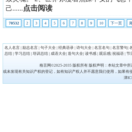
点击阅读
己......
70532
2
3
4
5
6
7
8
9
10
下一页
名人名言
|
励志名言
|
句子大全
|
经典语录
|
诗句大全
|
名言名句
|
名言警句
|
总结
|
学习总结
|
培训总结
|
成语大全
|
造句大全
|
读书感
|
观后感
|
祝福语
|
节
格言网©2025-2035 版权所有 版权声明：本站
或未发现有关知识产权的登记，如有知识产权人并不愿意我们使用，如果有侵权请立
津IC