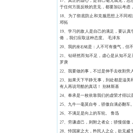
17、真正的虚心，是自己毫无成见，
于任何方面反映的意见，都要加以考虑，
18、为了彻底防止和克服思想上不同
邓拓
19、学习的敌人是自己的满足，要认真
倦 ，我们应取这种态度。 毛泽东
20、我的
座右铭
是：人不可有傲气，但
21、钻研然而知不足，虚心是从知不
罗庚
22、我要做的事，不过是伸手去收割旁
23、如果天下平静无事，到处都是溢
有人再说苛酷的真话！ 别林斯基
24、奉承是一枚依靠我们的虚荣才得以
25、九牛一毫莫自夸，骄傲自满必翻车
26、不满足是向上的车轮。 鲁迅
27、劳谦虚己，则附之者众；骄慢倨傲
28、恃国家之大，矜民人之众，欲见威