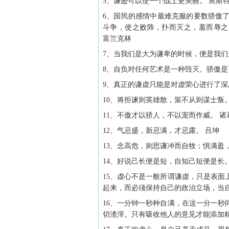
5、谦逊可以使一个战士更美丽。 奥斯
6、国民的感情中最难克服的要数骄傲
斗争，使之败阵，扑而灭之，羞而辱之
富兰克林
7、当我们是大为谦卑的时候，便是我们
8、自负对任何艺术是一种毁灭。骄傲是
9、真正的谦虚只能是对虚荣心进行了深
10、将拒谏则英雄散，策不从则谋士叛。
11、不傲才以骄人，不以宠而作威。 诸
12、气忌盛，新忌满，才忌露。 吕坤
13、念高危，则思谦冲而自牧；惧满盈
14、好说己长便是短，自知己短便是长。
15、虚心不是一般所谓谦虚，只是表
起来，而必须保持自己的政治立场，当自
16、一分钟一秒种自满，在这一分一
切渣滓。只有吸收他人的意见才能添加精