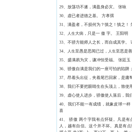
29、放荡功不遂，满盈身必灾。 张咏
30、虚已者进德之基。 方孝孺
31、满盈者，不损何为？慎之！慎之！ 
32、
人生
大病，只是一 傲 字。 王阳明
33、不骄方能师人之长，而自成其学。 
34、
人生
至愚是恶闻已过，
人生
至恶是善
35、盛满易为灾，谦冲恒受福。 张廷玉
36、骄傲自满是我们的一座可怕的陷阱
37、昂着头出征，夹着尾巴回家，是庸
38、我们不要把眼睛生在头顶上，致使
39、虚心使人进步，骄傲使人落后，我
40、我们不能一有成绩，就象皮球一
喜
41、 骄傲 两个字我有点怀疑。凡
人，越有自信。这个并不坏。真是有点