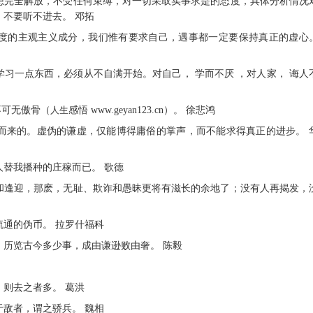
思想完全解放，不受任何束缚，对一切采取实事求是的态度，具体分析情况
不要听不进去。 邓拓
程度的主观主义成分，我们惟有要求自己，遇事都一定要保持真正的虚心
学习一点东西，必须从不自满开始。对自己， 学而不厌 ，对人家， 诲人
不可无傲骨（
人生
感悟 www.geyan123.cn）。 徐悲鸿
足而来的。虚伪的谦虚，仅能博得庸俗的掌声，而不能求得真正的进步。 
人替我播种的庄稼而已。 歌德
美和逢迎，那麽，无耻、欺诈和愚昧更将有滋长的余地了；没有人再揭发，
流通的伪币。 拉罗什福科
。历览古今多少事，成由谦逊败由奢。 陈毅
，则去之者多。 葛洪
于敌者，谓之骄兵。 魏相