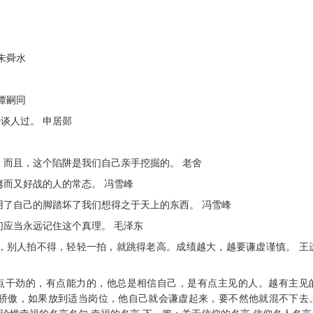
朱舜水
谭嗣同
谈人过。 申居郧
；而且，这个陷阱是我们自己亲手挖掘的。 老舍
驽而又好战的人的常态。 冯雪峰
用了自己的脚踏坏了我们想得之于天上的东西。 冯雪峰
们应当永远记住这个真理。 毛泽东
样，别人拍不得，轻轻一拍，就跳得老高。成绩越大，越要谦虚谨慎。 王
是有点干劲的，有点能力的，他总是相信自己，是有点主见的人。越有主见
骄傲，如果放到适当岗位，他自己就会谦虚起来，要不然他就混不下去