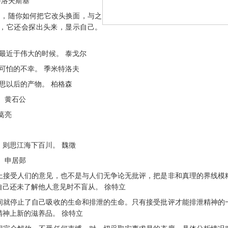
特洛夫斯基
了，随你如何把它改头换面，与之
，它还会探出头来，显示自己。
最近于伟大的时候。 泰戈尔
可怕的不幸。 季米特洛夫
思以后的产物。 柏格森
 黄石公
葛亮
，则思江海下百川。 魏徵
 申居郧
面上接受人们的意见，也不是与人们无争论无批评，把是非和真理的界线模
己还未了解他人意见时不盲从。 徐特立
秒间就停止了自己吸收的生命和排泄的生命。只有接受批评才能排泄精神的
神上新的滋养品。 徐特立