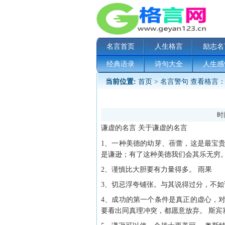
名言首页
人生格言
励志名
经典语录
诗句大全
人生感
当前位置:
首页
>
名言警句
查看格言：
时间
谦虚的名言 关于谦虚的名言
1、一种美德的幼芽、蓓蕾，这是最宝
是谦逊；有了这种美德我们会其乐无穷。
2、谨慎比大胆要有力量得多。 雨果
3、切忌浮夸铺张。与其说得过分，不如
4、成功的第一个条件是真正的虚心，
要看出同真理冲突，都愿意放弃。 斯宾