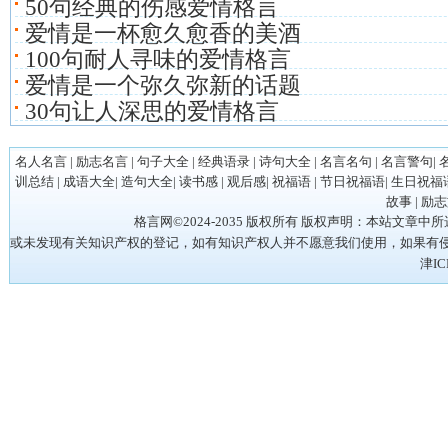
50句经典的伤感爱情格言
爱情是一杯愈久愈香的美酒
100句耐人寻味的爱情格言
爱情是一个弥久弥新的话题
30句让人深思的爱情格言
名人名言
|
励志名言
|
句子大全
|
经典语录
|
诗句大全
|
名言名句
|
名言警句
|
训总结
|
成语大全
|
造句大全
|
读书感
|
观后感
|
祝福语
|
节日祝福语
|
生日祝福
故事
|
励志
格言网©2024-2035 版权所有 版权声明：本站
或未发现有关知识产权的登记，如有知识产权人并不愿意我们使用，如果有侵权请立
津IC