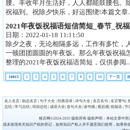
腰。丰收年月生活好，人人都能鼓腰包。
祝福到。祝除夕快乐，好运围绕!本篇文章....
2021年夜饭祝福语短信简短_春节_祝
日期：
2022-01-18 11:11:50
除夕之夜，无论相隔多远，工作有多忙，
一顿团团圆圆的年夜饭。那么年夜饭祝福
整理的2021年夜饭祝福语简短，仅供参阅....
16815
2
3
4
5
6
7
8
9
10
下一页
名人名言
|
励志名言
|
句子大全
|
经典语录
|
诗句大全
|
名言名句
|
名言警句
|
总结
|
学习总结
|
培训总结
|
成语大全
|
造句大全
|
读书感
|
观后感
|
祝福语
|
节
格言网©2024-2035 版权所有 版权声明：本站
或未发现有关知识产权的登记，如有知识产权人并不愿意我们使用，如果有侵权请立