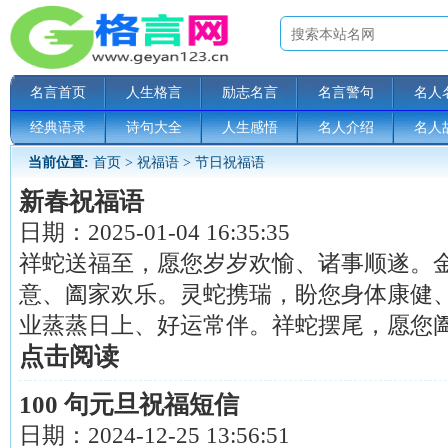
名言首页
人生格言
励志名言
名言警句
名人
经典语录
诗句大全
人生感悟
名人介绍
名人
当前位置:
首页
>
祝福语
>
节日祝福语
新春祝福语
日期：
2025-01-04 16:35:35
祥蛇送福至，愿您岁岁欢愉、诸事顺遂。
意、阖家欢乐。灵蛇携瑞，盼您身体康健
业蒸蒸日上、好运常伴。祥蛇摆尾，愿您阖家团
点击阅读
100 句元旦祝福短信
日期：
2024-12-25 13:56:51