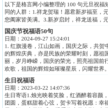
以下是格言网小编整理的 100 句元旦祝
同的人群：1.祥龙贺瑞！愿君新岁福至，元
您阖家皆美满。3.新岁启封，祥龙送福，元旦康
国庆节祝福语50句
日期：
2024-09-27 15:24:01
1. 红旗漫卷，江山如画，国庆之际，共贺中
的辉煌庆典，亦是民族的荣耀时刻，愿祖国
丽，岁月峥嵘，国庆的荣光，照亮祖国前行
欢歌，祖国的辉煌如璀璨星辰，闪耀世界。...
生日祝福语
日期：
2023-03-22 14:07:36
生日寄语1.烛光映着笑脸，红酒醉着容颜
团圆，蛋糕甜着心弦，贺卡写着祝愿：幸