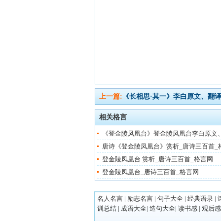
上一篇:
《长相思·其一》李白原文、翻
相关格言
《登金陵凤凰台》登金陵凤凰台李白原文
唐诗《登金陵凤凰台》赏析_唐诗三百首_
登金陵凤凰台 赏析_唐诗三百首_格言网
登金陵凤凰台_唐诗三百首_格言网
名人名言
|
励志名言
|
句子大全
|
经典语录
|
训总结
|
成语大全
|
造句大全
|
读书感
|
观后感