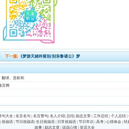
译
下一篇:
《梦游天姥吟留别/别东鲁诸公》梦
、翻译、赏析和
格言网
诗句大全
|
名言名句
|
名言警句
|
名人介绍
|
总结
|
励志文章
|
工作总结
|
个人总结
|
|
祝福语
|
节日祝福语
|
生日祝福语
|
日常祝福语
|
节日常识
|
高考
|
心得体会
|
经
故事
|
励志文章
|
说说心情
|
笑话大全