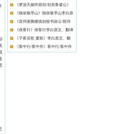
《梦游天姥吟留别/别东鲁诸公》
谗
梦
《独坐敬亭山》独坐敬亭山李白原
《宣州谢脁楼饯别校书叔云/陪侍
御
《侠客行》侠客行李白原文、翻译
《子夜吴歌·夏歌》李白原文、翻
却
筑
《客中行/客中作》客中行/客中作
就
这
荒
石
天
之