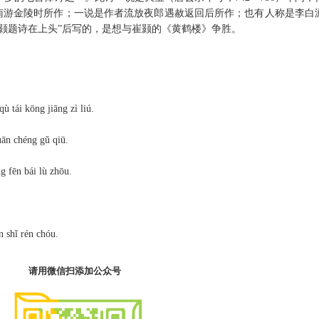
，南游金陵时所作；一说是作者流放夜郎遇赦返回后所作；也有人称是李白
颢题诗在上头”后写的，是想与崔颢的《黄鹤楼》争胜。
ù tái kōng jiāng zì liú.
uān chéng gǔ qiū.
g fēn bái lù zhōu.
n shǐ rén chóu.
请用微信扫添加公众号