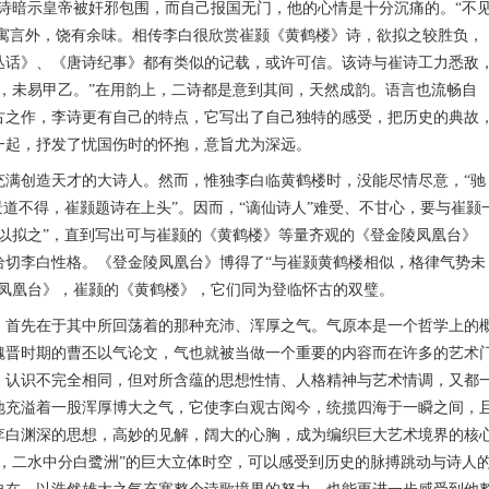
诗暗示皇帝被奸邪包围，而自己报国无门，他的心情是十分沉痛的。“不
意寓言外，饶有余味。相传李白很欣赏崔颢《黄鹤楼》诗，欲拟之较胜负，
丛话》、《唐诗纪事》都有类似的记载，或许可信。该诗与崔诗工力悉敌
，未易甲乙。”在用韵上，二诗都是意到其间，天然成韵。语言也流畅自
古之作，李诗更有自己的特点，它写出了自己独特的感受，把历史的典故
一起，抒发了忧国伤时的怀抱，意旨尤为深远。
创造天才的大诗人。然而，惟独李白临黄鹤楼时，没能尽情尽意，“驰
景道不得，崔颢题诗在上头”。因而，“谪仙诗人”难受、不甘心，要与崔颢
以拟之”，直到写出可与崔颢的《黄鹤楼》等量齐观的《登金陵凤凰台》
恰切李白性格。《登金陵凤凰台》博得了“与崔颢黄鹤楼相似，格律气势未
陵凤凰台》，崔颢的《黄鹤楼》，它们同为登临怀古的双璧。
首先在于其中所回荡着的那种充沛、浑厚之气。气原本是一个哲学上的
魏晋时期的曹丕以气论文，气也就被当做一个重要的内容而在许多的艺术
、认识不完全相同，但对所含蕴的思想性情、人格精神与艺术情调，又都
地充溢着一股浑厚博大之气，它使李白观古阅今，统揽四海于一瞬之间，
李白渊深的思想，高妙的见解，阔大的心胸，成为编织巨大艺术境界的核
，二水中分白鹭洲”的巨大立体时空，可以感受到历史的脉搏跳动与诗人