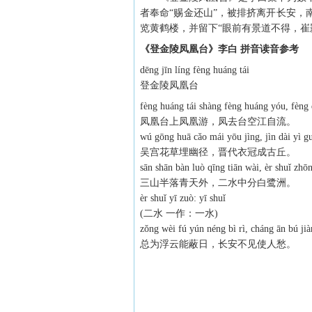
者奉命“赐金还山”，被排挤离开长安
览黄鹤楼，并留下“眼前有景道不得，崔
《登金陵凤凰台》李白 拼音读音参考
dēng jīn líng fèng huáng tái
登金陵凤凰台
fèng huáng tái shàng fèng huáng yóu, fèng q
凤凰台上凤凰游，凤去台空江自流。
wú gōng huā cǎo mái yōu jìng, jìn dài yì g
吴宫花草埋幽径，晋代衣冠成古丘。
sān shān bàn luò qīng tiān wài, èr shuǐ zhōn
三山半落青天外，二水中分白鹭洲。
èr shuǐ yī zuò: yī shuǐ
(二水 一作：一水)
zǒng wèi fú yún néng bì rì, cháng ān bú jià
总为浮云能蔽日，长安不见使人愁。