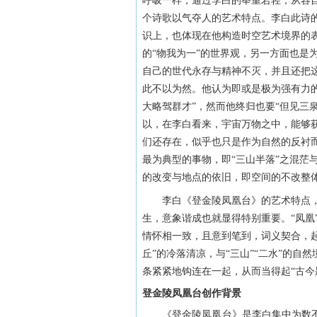
呼吸一样，通过李白的举重若轻，从容
个诗歌以气夺人的艺术特点。李白此诗
识上，也体现在他构造时空艺术境界的
的“物我为一”的世界观，另一方面也是
自己的世代永存与精神不灭，并且还把
此不以为然。他认为即或是极为强有力
大略驾群才”，然而他终归也要“但见三
以，在李白看来，宇宙万物之中，能够
们还存在，似乎也只是作为自然的反衬
最为典型的事物，即“三山半落”之混茫
的改变与地点的依旧，即空间的不改整
李白《登金陵凤凰台》的艺术特点，
生，意象谐成也就显得特别重要。“凤凰
情怀相一致，且意到笔到，词义契合，起
丘”的冷落清凉，与“三山”“二水”的自
条紧紧地钩连在一起，从而当得起“古今
登金陵凤凰台创作背景
《登金陵凤凰台》是李白集中为数不多