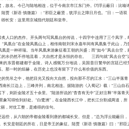
鹭，故名。今已与陆地相连，位于今南京市江东门外。⑺浮云蔽日：比喻
陆贾《新语·慎微篇》：“邪臣之蔽贤，犹浮云之障日月也。”日：一语双
。⑻长安：这里用京城指代朝廷和皇帝。
炙人口的杰作。开头两句写凤凰台的传说，十四字中连用了三个凤字，
。“凤凰台”在金陵凤凰山上，相传南朝刘宋永嘉年间有凤凰集于此山，乃
凤凰是一种祥瑞。当年凤凰来游象征着王朝的兴盛；而“如今”凤去台空，
江的水仍然不停地流着，大自然才是永恒的存在。 三四句就“凤去台空”
来的东晋都建都于金陵。诗人感慨万分地说，吴国昔日繁华的宫廷已经
墓。那一时的烜赫，在历史上也没有留下了什么有价值的东西。
凭吊之中，他把目光又投向大自然，投向那不尽的江水：“三山半落青
陵西南长江边上，三峰并列，南北相连。据陆游的《入蜀记》载：“三山自
下，则距金陵才五十余里。”陆游所说的“杳杳有无中”正好注释“半落青
景象写得恰到好处。“白鹭洲”，在金陵西长江中，把长江分割成两道，所
壮丽，对仗工整，是难得的佳句。
些，从六朝的帝都金陵看到唐的都城长安。但是，“总为浮云能蔽日，
。长安是朝廷的所在，日是帝王的象征。陆贾《新语·慎微篇》曰：“邪臣