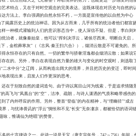
自在，以浩然雄大之气充塞整个诗歌境界的努力，也能更进一步感受到他
的艺术特点，又在于对时空观念的完美表达。这既体现在对历史与自然的
表达方法上。李白强调的自然永恒不朽，一方面是宣传他的以自然为中心
为了揭露历史上的统治神话。因为从古而来，几乎所有的统治者他们都宣
这样一种模式灌输到人们的意识形态当中，使人深信不疑。但是，李白则
的统治者，就像秦始皇，他可以“挥剑决浮云，诸侯尽西来。明断自天启，
泉下，金棺葬寒灰”（《古风·秦王扫六合》），烟消云散是不可避免的。所
获得永恒存在的只有自然。一切的繁华与骄奢淫逸都会烟消云散；如果说
而存在的。另外，李白在表现自然力量的雄大与变化的时空观时，则选取
与“二水中分”之辽阔，从而构造出阔大的境界，并且把历史的变迁，即时
体地表现出来，启发人们作更深的思考。
还在于别致自然的遣词造句。由于诗以寓目山河为线索，于是追求情随
”的高飞与“凤凰台”的“空”，洁净、疏朗，与诗人潇洒的气质和略带感伤的
到了内外呼应的作用。另外，整首“登临”的内在精神，与“埋幽径”“成古
然境界，与忧谗畏讥的“浮云”惆怅和不见“长安”无奈凄凉，都被恰切的语词
题咏，惟谪仙为绝唱”的赞誉。
的七言律诗之一。此诗一说是天宝（唐玄宗年号，742～756）年间，