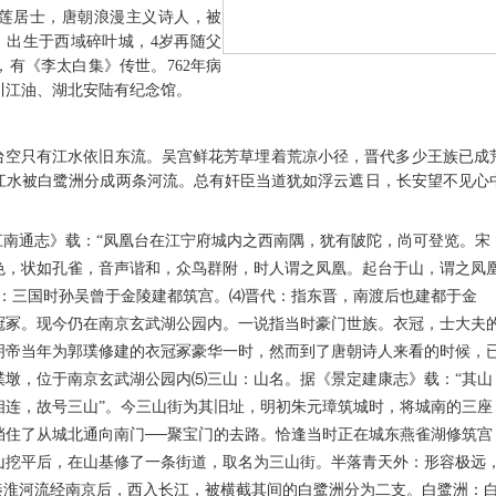
号青莲居士，唐朝浪漫主义诗人，被
)，出生于西域碎叶城，4岁再随父
有《李太白集》传世。762年病
川江油、湖北安陆有纪念馆。
台空只有江水依旧东流。吴宫鲜花芳草埋着荒凉小径，晋代多少王族已成
江水被白鹭洲分成两条河流。总有奸臣当道犹如浮云遮日，长安望不见心
江南通志》载：“凤凰台在江宁府城内之西南隅，犹有陂陀，尚可登览。宋
色，状如孔雀，音声谐和，众鸟群附，时人谓之凤凰。起台于山，谓之凤
宫：三国时孙吴曾于金陵建都筑宫。⑷晋代：指东晋，南渡后也建都于金
冠冢。现今仍在南京玄武湖公园内。一说指当时豪门世族。衣冠，士大夫
明帝当年为郭璞修建的衣冠冢豪华一时，然而到了唐朝诗人来看的时候，
璞墩，位于南京玄武湖公园内⑸三山：山名。据《景定建康志》载：“其山
相连，故号三山”。今三山街为其旧址，明初朱元璋筑城时，将城南的三座
挡住了从城北通向南门──聚宝门的去路。恰逢当时正在城东燕雀湖修筑宫
山挖平后，在山基修了一条街道，取名为三山街。半落青天外：形容极远
秦淮河流经南京后，西入长江，被横截其间的白鹭洲分为二支。白鹭洲：