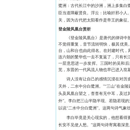
鹭洲：古代长江中的沙洲，洲上多集白
臣当道障蔽贤良。浮云：比喻奸邪小人。
关，因为古代把太阳看作是帝王的象征
登金陵凤凰台赏析
《登金陵凤凰台》是唐代的律诗中脍
不觉得重复，音节流转明快，极其优美
台，山和台也由此得名。在封建时代，
连六朝的繁华也一去不复返了，只有长
一层意思进一步发挥。三国时的吴和后
芜，东晋的一代风流人物也早已进入坟
诗人没有让自己的感情沉浸在对历史的
天外，二水中分白鹭洲。”“三山”在金
头及凤凰台望之，杳杳有无中耳，及过其
外”。李白把三山半隐半现、若隐若现的
以说“二水中分白鹭洲”。这两句诗气象
李白毕竟是关心现实的，他想看得更远
长安不见使人愁。”这两句诗寄寓着深意