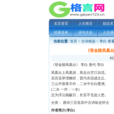
名言首页
人生格言
励志名
经典语录
诗句大全
人生感
当前位置:
首页
>
古诗精选
>
李白
查看
《登金陵凤凰
时间
《登金陵凤凰台》 李白 唐代 李白
凤凰台上凤凰游，凤去台空江自流。
吴宫花草埋幽径，晋代衣冠成古丘。
三山半落青天外，二水中分白鹭洲。
(二水 一作：一水)
总为浮云能蔽日，长安不见使人愁。
分类： 唐诗三百首高中古诗咏史怀古
作者简介(李白)