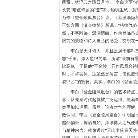
蔽贤，犹浮云之障日月也。”李白这两句
长安”暗点诗题的“登”字，触境生愁，
乃作《登金陵凤凰台》诗。《苕溪渔隐
正如方回《瀛奎律髓》所说：“格律气势
然，不事雕饰，潇洒清丽。作为登临吊
眼前的景物和诗人自己的感受，交织在
李白是天才诗人，并且是属于那种充满
志”千里。原因也很简单，所谓“眼前有
比高低；于是他“至金陵，乃作凤凰台诗
时，才肯罢休。这虽然是传言，但也挺
易甲乙”的赞扬。其实，李白的《登金
李白《登金陵凤凰台》的艺术特点，
念，从先秦时代起就被广泛运用。随着
类里加以运用。虽然，论者对气的理解
致认同。李白《登金陵凤凰台》中明显
超然物外，挥洒自如。浑厚博大之气使
与精神内含。就像透过“三山半落青天外