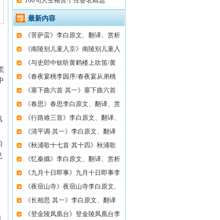
100句人生格言个性签名精选
最新内容
《菩萨蛮》李白原文、翻译、赏析
《南陵别儿童入京》南陵别儿童入
《与史郎中钦听黄鹤楼上吹笛/黄
荒
鹤
《春夜宴桃李园序/春夜宴从弟桃
中
花
《塞下曲六首·其一》塞下曲六首
《春思》春思李白原文、翻译、赏
《行路难三首》李白原文、翻译、
凰
《清平调·其一》李白原文、翻译
的
《秋浦歌十七首·其十四》秋浦歌
已
《忆秦娥》李白原文、翻译、赏析
《九月十日即事》九月十日即事李
《夜宿山寺》夜宿山寺李白原文、
《长相思·其一》李白原文、翻译
，
《登金陵凤凰台》登金陵凤凰台李
白