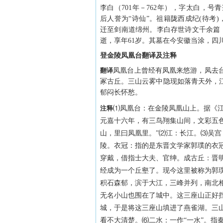
李白（701年－762年），字太白，
后人誉为“诗仙”。祖籍陇西成纪(待考
迁至剑南道绵州。李白存世诗文千余篇，
逝，享年61岁。其墓在今安徽当涂，四
登金陵凤凰台翻译及注释
翻译
凤凰台上曾经有凤凰来悠游，凤去
冢古丘。三山云雾中隐现如落青天外，
郁闷长怀愁。
注释
⑴凤凰台：在金陵凤凰山上。据《
元嘉十六年，有三鸟翔集山间，文彩五
山，里曰凤凰里。”⑵江：长江。⑶吴
陵。衣冠：指的是东晋文学家郭璞的衣
穿戴，借指士大夫、官绅。成古丘：晋
经成为一个丘壑了。现今这里被称为郭
积石森郁，滨于大江，三峰并列，南北
无名小山也围在了城中。这三座山正好
城，于是将这三座山填进了燕雀湖。三
看不大清楚。⑹二水：一作“一水”。指