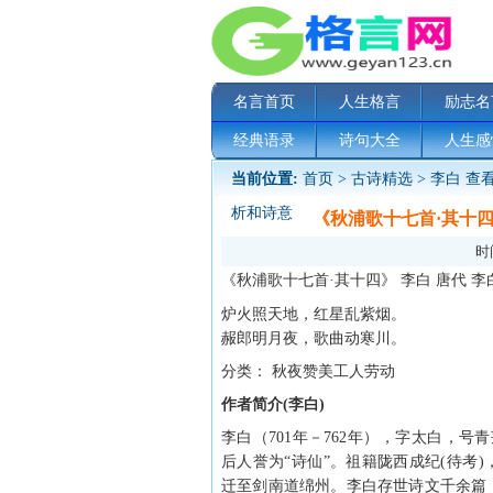
名言首页
人生格言
励志名
经典语录
诗句大全
人生感
当前位置:
首页
>
古诗精选
>
李白
查看
析和诗意
《秋浦歌十七首·其十
时间
《秋浦歌十七首·其十四》 李白 唐代 李
炉火照天地，红星乱紫烟。
赧郎明月夜，歌曲动寒川。
分类： 秋夜赞美工人劳动
作者简介(李白)
李白（701年－762年），字太白，
后人誉为“诗仙”。祖籍陇西成纪(待考
迁至剑南道绵州。李白存世诗文千余篇，