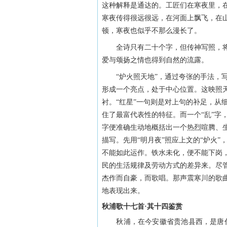
这种解释是通达的。工匠们在寒夜里，
寒夜传得很远很远，在河面上飘飞，在
顿，寒夜也似乎不那么漫长了。
全诗只有二十个字，但传神写照，将
爱与颂扬之情也得到自然的流露。
“炉火照天地”，通过夸张的手法，写
形成一个亮点，处于中心位置。这映照
衬。“红星”一句则是对上句的补足，从
住了最富代表性的特征。而一个“乱”字
字便准确生动地概括出一个热烈喧腾、
描写。先用“明月夜”照应上文的“炉火
不能如此运作。铁水未化，便不能下岗
民的生活规律及劳动方式的差异来。尽
杰作而自豪，而歌唱。那声震寒川的歌
地表现出来。
秋浦歌十七首·其十四鉴赏
秋浦，在今安徽省贵池县西，是唐代银