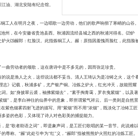
川江油、湖北安陆有纪念馆。
炼铜工人在明月之夜，一边唱歌一边劳动，他们的歌声响彻了寒峭的山谷
属池州，在今安徽省贵池县西。秋浦因流经县城之西的秋浦河得名。⑵炉
之炉火⑶赧郎：红脸汉。此指炼铜工人。赧：原指因羞愧而脸红，此指脸
一曲劳动者的颂歌，这在唐诗中是不多见的，因而弥足珍贵。
的说是渔人之火，这些说法都不妥当。清人王琦认为是冶铸之火，这个
地理志》记载，秋浦多矿，尤产银产铜。冶炼之炉火，红光冲天，故能照耀
词。如“身披翠云裘，袖拂紫烟去”，“素手掏青霭，罗衣曳紫烟”，以及
“紫烟”，是李白神往的仙界中的意象，即所谓紫气祥云。后一类则是自然
星在紫色烟雾四射飞进的描写。用“紫烟”而不用“浓烟”，既淡化了冶铸工匠
丽多姿的色彩，又体现了诗人对色彩美的捕捉能力。
，是“歌者助语之词”，即是象声词，是工匠们歌唱的某一音节。此说难
的尊称。“赧”此处引申为“红”义，“赧郎”指被熊熊炉火照红的冶炼工匠。