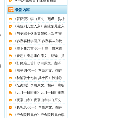
100句人生格言个性签名精选
最新内容
《菩萨蛮》李白原文、翻译、赏析
。
《南陵别儿童入京》南陵别儿童入
《与史郎中钦听黄鹤楼上吹笛/黄
被
鹤
《春夜宴桃李园序/春夜宴从弟桃
花
《塞下曲六首·其一》塞下曲六首
《春思》春思李白原文、翻译、赏
《行路难三首》李白原文、翻译、
看
《清平调·其一》李白原文、翻译
《秋浦歌十七首·其十四》秋浦歌
著
《忆秦娥》李白原文、翻译、赏析
景
《九月十日即事》九月十日即事李
《夜宿山寺》夜宿山寺李白原文、
《长相思·其一》李白原文、翻译
以
《登金陵凤凰台》登金陵凤凰台李