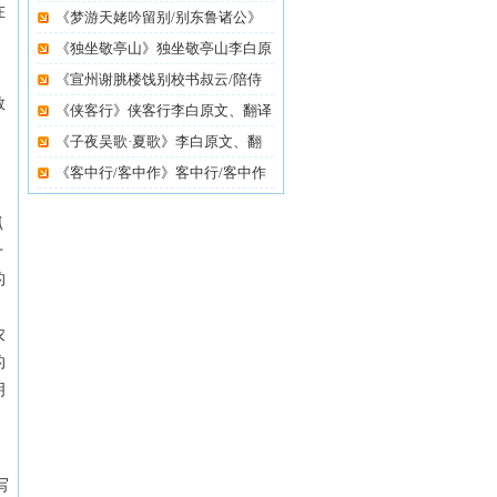
在
《梦游天姥吟留别/别东鲁诸公》
梦
《独坐敬亭山》独坐敬亭山李白原
《宣州谢脁楼饯别校书叔云/陪侍
敬
御
《侠客行》侠客行李白原文、翻译
《子夜吴歌·夏歌》李白原文、翻
，
《客中行/客中作》客中行/客中作
抓
十
的
却
农
的
明
写