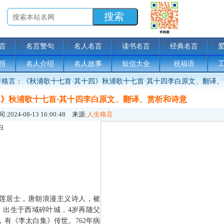
言
名言警句
名人名言
读书名言
经典名言
悟
名人介绍
名人故事
短信大全
祝福语
格言：《秋浦歌十七首·其十四》秋浦歌十七首·其十四李白原文、翻译、
四》秋浦歌十七首·其十四李白原文、翻译、赏析和诗意
:
2024-08-13 16:00:48
来源:
人生格言
白
号青莲居士，唐朝浪漫主义诗人，被
)，出生于西域碎叶城，4岁再随父
有《李太白集》传世。762年病