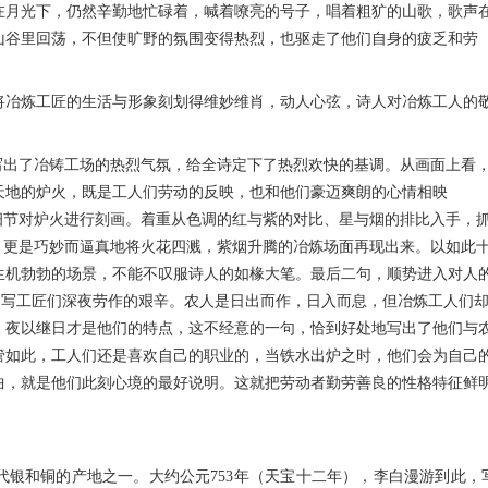
在月光下，仍然辛勤地忙碌着，喊着嘹亮的号子，唱着粗犷的山歌，歌声
山谷里回荡，不但使旷野的氛围变得热烈，也驱走了他们自身的疲乏和劳
冶炼工匠的生活与形象刻划得维妙维肖，动人心弦，诗人对冶炼工人的
出了冶铸工场的热烈气氛，给全诗定下了热烈欢快的基调。从画面上看
天地的炉火，既是工人们劳动的反映，也和他们豪迈爽朗的心情相映
细节对炉火进行刻画。着重从色调的红与紫的对比、星与烟的排比入手，
，更是巧妙而逼真地将火花四溅，紫烟升腾的冶炼场面再现出来。以如此
生机勃勃的场景，不能不叹服诗人的如椽大笔。最后二句，顺势进入对人
”，写工匠们深夜劳作的艰辛。农人是日出而作，日入而息，但冶炼工人们
，夜以继日才是他们的特点，这不经意的一句，恰到好处地写出了他们与
管如此，工人们还是喜欢自己的职业的，当铁水出炉之时，他们会为自己
曲，就是他们此刻心境的最好说明。这就把劳动者勤劳善良的性格特征鲜
和铜的产地之一。大约公元753年（天宝十二年），李白漫游到此，