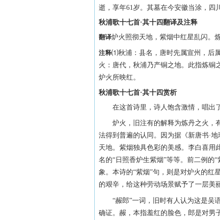
逝，享年61岁。其墓在今安徽当涂，四
秋浦歌十七首·其十四翻译及注释
翻译
炉火照彻天地，紫烟中红星乱闪。
注释
⑴秋浦：县名，唐时先属宣州，后
火：唐代，秋浦乃产铜之地。此指炼铜
炉火所映红。
秋浦歌十七首·其十四赏析
在这首诗里，诗人饱含激情，唱出了
炉火，旧注有的解释为炼丹之火，有
法得到普遍的认同。因为据《新唐书·
天地。紫烟独具色彩的美感。李白喜用此
名的“日照香炉生紫烟”等等。前二例的
象。本诗的“紫烟”句，则是对炉火的红
的艰辛，给这种劳动场景赋予了一层美
“赧郎”一词，旧时有人认为这是吴语
确证。赧，本指羞红的脸色，郎是对男子