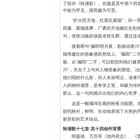
了组诗《秋浦歌》。此篇是其中第十四
中较为罕见，因而极为可贵。
“炉火照天地，红星乱紫烟”，诗一开
四溅，紫烟蒸腾，广袤的天地被红彤彤的
句，便使冶炼的场面卓然生辉。透过这
接着两句“赧郎明月夜，歌曲动寒川”
雄伟健壮的形象便跃然纸上。“赧郎”二
脸。从“赧郎”二字，可以联想到他们健
川”，关合了上句对人物形象的塑造。
他们唱的什么歌，诗人未加明点，读者
人的独特感受，是夸张之笔，却极为传神
那么，这一句则揭示出他们的内心世界
这是一幅瑰玮壮观的秋夜冶炼图。在
烘托映衬，鲜明、生动地表现了火热的
射异彩的艺术珍品。
秋浦歌十七首·其十四创作背景
明嘉靖、万历等《池州府志》、《贵