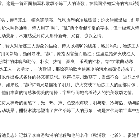
首。这是一首正面描写和歌颂冶炼工人的诗歌，在我国浩如烟海的古典诗
头，便呈现出一幅色调明亮、气氛热烈的冶炼场景：炉火熊熊燃烧，红
炉火照得通明。诗人用了“照”、“乱”两个看似平常的字眼，但一经炼入
生动景象，不难感受到诗人那种新奇、兴奋、惊叹之情。
，转入对冶炼工人形象的描绘。诗人以粗犷的线条，略加勾勒，冶炼工
字用词新颖，颇耐寻味。“赧”，原指因害羞而脸红；这里是指炉火映红人
美强壮的体魄和勤劳、朴实、热情、豪爽、乐观的性格。结句“歌曲动寒
冶炼工人一边劳动，一边歌唱，那嘹亮的歌声使寒冷的河水都荡漾起来了。
可以作出各式各样的补充和联想。歌声把寒川激荡了，当然不会，这只是
。如果说，“赧郎”句只是描绘了明月、炉火交映下冶炼工人的面部肖像
，他们丰富的情感和优美的情操，字里行间饱含着诗人的赞美歌颂之情。
诗人神奇的画笔下，光、热、声、色交织辉映，明与暗、冷与热、动与
劳动场景，酣畅淋漓地塑造了古代冶炼工人的形象，确是古代诗歌宝库中
池县志》记载了李白游秋浦的过程和他的名作《秋浦歌十七首》。贵池