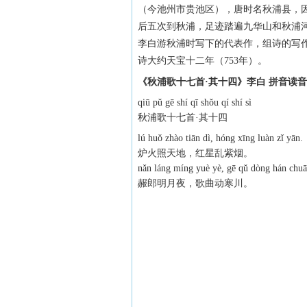
（今池州市贵池区），唐时名秋浦县，
后五次到秋浦，足迹踏遍九华山和秋浦
李白游秋浦时写下的代表作，组诗的写作
诗大约天宝十二年（753年）。
《秋浦歌十七首·其十四》李白 拼音读
qiū pǔ gē shí qī shǒu qí shí sì
秋浦歌十七首·其十四
lú huǒ zhào tiān dì, hóng xīng luàn zǐ yān.
炉火照天地，红星乱紫烟。
nǎn láng míng yuè yè, gē qǔ dòng hán chuā
赧郎明月夜，歌曲动寒川。