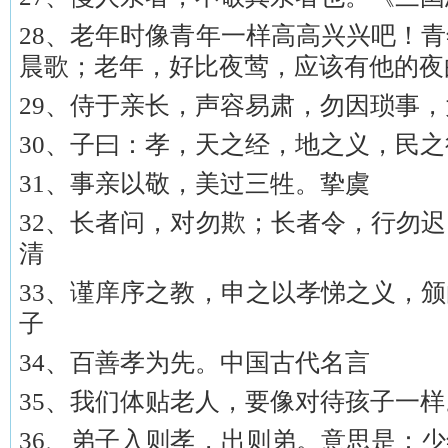
28、老年时像青年一样高高兴兴吧！
晨歌；老年，好比夜莺，应该有他的夜
29、侍于亲长，声容易肃，勿因琐事
30、子曰：孝，天之经，地之义，民
31、事亲以敬，美过三牲。挚虞
32、长者问，对勿欺；长者令，行勿
清
33、谨庠序之教，申之以孝悌之义，
子
34、百善孝为先。中国古代名言
35、我们体贴老人，要像对待孩子一
36、弟子入则孝，出则弟。意思是：