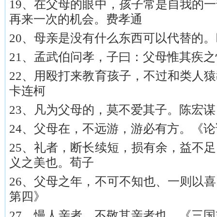
19、在父母的眼中，孩子常是自我的
再来一次的机会。费孝通
20、母亲是没有什么东西可以代替的。
21、孟武伯问孝，子曰：父母惟其疾
22、用殴打来教育孩子，不过和类人
卡连柯
23、凡为父母的，莫不爱其子。陈宏谋
24、父母在，不远游，游必有方。《
25、礼者，断长续短，损有余，益不
义之美也。荀子
26、父母之年，不可不知也、一则以
第四》
27、慢人亲者，不敬其亲者也。《三