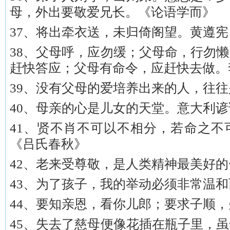
母，外出要敬爱兄长。《论语学而》
37、将出牵衣送，未归倚阁望。黄遵宪
38、父母呼，应勿缓；父母命，行勿
赶快答应；父母有命令，应赶快去做。
39、没有父母的爱培养出来的人，往
40、母亲的心是儿女的天堂。意大利谚
41、贤不肖不可以不相分，若命之不
《吕氏春秋》
42、老来受尊敬，是人类精神最美好
43、为了孩子，我的举动必须非常温
44、要知亲恩，看你儿郎；要求子顺
45、失去了慈母便像花插在瓶子里，