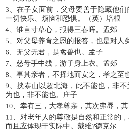
3、在子女面前，父母要善于隐藏他们
一切快乐、烦恼和恐惧。（英）培根
4、谁言寸草心，报得三春晖。孟郊
5、对父母养育之恩的报答，也是对人
6、无父无君，是禽兽也。孟子
7、慈母手中线，游子身上衣。孟郊
8、事其亲者，不择地而安之，孝之至
9、挟泰山以超北海，此不能也，非不
为也，非不能也。庄子
10、幸有三，大孝尊亲，其次弗辱，
11、对老年人的尊敬是自然和正常的
而且应体现于实际中。戴维?德克尔