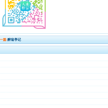
一篇:
醉翁亭记