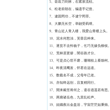
5、齿齿刀剑林，石紧泉流枯。
6、松老前朝在，编遗手记曾。
7、逮固罔功，不逮宁罔罪。
8、大鹏无长空，举翮受羁绁。
9、青山近人青入楼，我爱山青楼上头。
10、泥水何愁浊，芙蓉且种来。
11、逐贫不去怜杨子，乞巧无缘负柳侯
12、荒林居更僻，闇谷路才分。
13、可是贞心世不磨，珊瑚枝上看馀柯
14、昨夜清飔发，怀君在远道。
15、数载名不成，父母年已老。
16、亦知终远别，且复稍同行。
17、閒来戴笠将何之，遣谷逍遥若有思
18、两廊诸岳色，九里乱松声。
19、姮娥夜出金盘浴，宇宙茫茫如秉烛