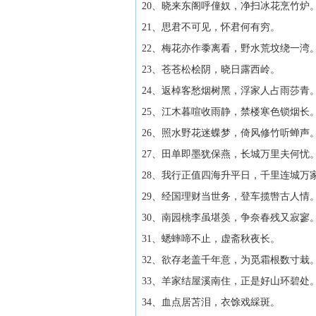
20、晓来东阁呼僮奴，净扫冰花烹竹炉
21、思君不可见，怀君何有穷。
22、梅花亦作黍离看，野水荒坟绕一湾
23、苍苍松桧阴，晓日露西岭。
24、返棹客愁烟树黑，浮家人占雨莎青
25、江木暮喧收雨静，禁楼寒色锁烟长
26、照水野花迷蝶梦，倚风修竹听蝉声
27、田单即墨犹保燕，长城万里夫何忧
28、我行正值四海升平日，千里连城万
29、经国理财当世务，登车揽辔古人情
30、南园桃李虽堪羡，争奈春残又寂寥
31、蟋蟀啼不止，虚斋秋夜长。
32、欲存老盖千年意，为觅霜根数寸栽
33、羊家结屋溪南住，正是好山环碧处
34、血点居苫泪，衣馀戏綵斑。