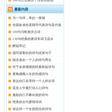
100句人生格言个性签名精选
最新内容
为一句诗，奔赴一座城
全国各省份直辖市代表诗句及代表
100句与蛇相关古诗
130句经典的唐诗宋词飞花令
醉翁亭记
描写迎客松的诗句优美句子
隐含喜欢一个人的诗句男生
对于未来憧憬的经典简短诗句
夜晚感慨人生的伤感诗句
表达自己在等待一个人的古诗
送友人中最打动人心诗句
激励自己不断向前的诗句
绝美的古代爱情诗词
表达对一个女孩想念的诗句