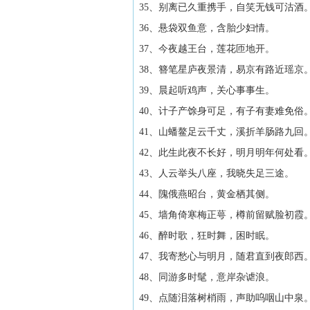
35、别离已久重携手，自笑无钱可沽酒
36、悬袋双鱼意，含胎少妇情。
37、今夜越王台，莲花匝地开。
38、簪笔星庐夜景清，易京有路近瑶京
39、晨起听鸡声，关心事事生。
40、计子产馀身可足，有子有妻难免俗
41、山蟠鳌足云千丈，溪折羊肠路九回
42、此生此夜不长好，明月明年何处看
43、人云举头八座，我晓失足三途。
44、隗俄燕昭台，黄金栖其侧。
45、墙角倚寒梅正萼，樽前留赋脸初霞
46、醉时歌，狂时舞，困时眠。
47、我寄愁心与明月，随君直到夜郎西
48、同游多时髦，意岸杂谑浪。
49、点随泪落树梢雨，声助呜咽山中泉