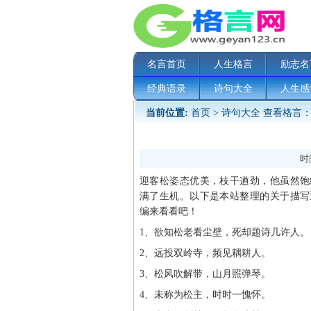
名言首页
人生格言
励志名
经典语录
诗句大全
人生感
当前位置:
首页
>
诗句大全
查看格言：
时间
迎客松姿态优美，枝干遒劲，他虽然饱
满了生机。以下是本站整理的关于描写
编来看看吧！
1、欲知松老看尘壁，死却题诗几许人。
2、远投双岭寺，频见耦耕人。
3、松风吹解带，山月照弹琴。
4、未称为松主，时时一愧怀。