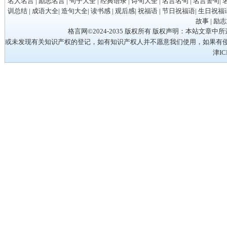
名人名言
|
励志名言
|
句子大全
|
经典语录
|
诗句大全
|
名言名句
|
名言警句
|
训总结
|
成语大全
|
造句大全
|
读书感
|
观后感
|
祝福语
|
节日祝福语
|
生日祝福
故事
|
励志
格言网©2024-2035 版权所有 版权声明：本站
或未发现有关知识产权的登记，如有知识产权人并不愿意我们使用，如果有侵权请立
津IC