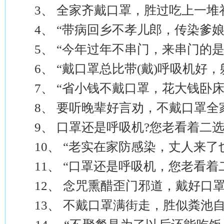
3、 全家齐戴口罩，胜过吃上一堆补
4、 “带病回乡不孝儿郎，传染爹
5、 “今年过年不串门，来串门的是
6、 “戴口罩总比带(戴)呼吸机好，
7、 “省小钱不戴口罩，花大钱卧
8、 要听晚辈好言劝，不戴口罩全家
9、 口罩还是呼吸机?您老看着二选
10、 “老实在家防感染，丈人来了
11、 “口罩还是呼吸机，您老看着
12、 念咒熏醋歪门邪道，戴好口罩
13、 不戴口罩满街走，胜似粪池自