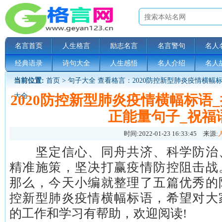
名言首页
人生格言
励志名言
名言警句
名人
经典语录
诗句大全
人生感悟
名人介绍
名人
当前位置:
首页
>
句子大全
查看格言：2020防控新型肺炎疫情横幅
2020防控新型肺炎疫情横幅标语
大全
正能量句子_祝福
时间:
2022-01-23 16:33:45
来源:
坚定信心、同舟共济、科学防治
精准施策，坚决打赢疫情防控阻击战
那么，今天小编就整理了五篇优秀的
控新型肺炎疫情横幅标语，希望对大
的工作和学习有帮助，欢迎阅读!