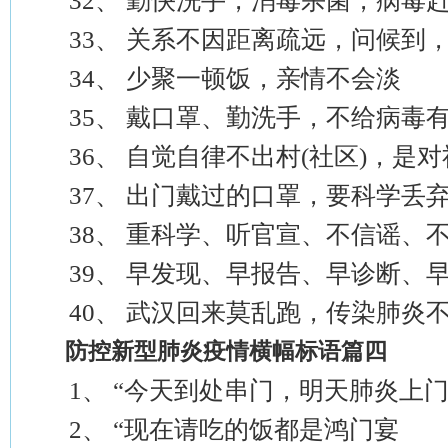
32、 勤快洗手，消毒杀菌，病毒
33、 关系不因距离疏远，问候到，
34、 少聚一顿饭，亲情不会淡
35、 戴口罩、勤洗手，不给病毒
36、 自觉自律不出村(社区)，是
37、 出门戴过的口罩，要科学丢
38、 重科学、听官宣、不信谣、不
39、 早发现、早报告、早诊断、早
40、 武汉回来莫乱跑，传染肺炎不
防控新型肺炎疫情横幅标语篇四
1、 “今天到处串门，明天肺炎上
2、 “现在请吃的饭都是鸿门宴