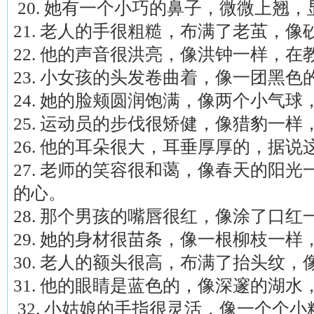
20. 她有一个小巧的鼻子，微微上翘
21. 老人的手很粗糙，布满了老茧，
22. 他的声音很洪亮，像洪钟一样，
23. 小女孩的头发卷曲着，像一团黑
24. 她的脸颊圆润饱满，像两个小气
25. 运动员的步伐很矫健，像猎豹一
26. 他的耳朵很大，耳垂厚厚的，据
27. 老师的笑容很和蔼，像春天的阳
的心。
28. 那个男孩的嘴唇很红，像涂了口
29. 她的身材很苗条，像一根柳枝一
30. 老人的额头很高，布满了抬头纹
31. 他的眼睛是蓝色的，像深邃的湖
32. 小姑娘的手指很灵活，像一个个