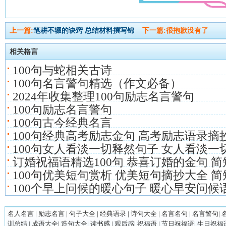
上一篇:
笔耕不辍的诀窍 总结材料撰写锦
下一篇:很抱歉没有了
相关格言
100句与蛇相关古诗
100句名言警句精选（作文必备）
2024年收集整理100句励志名言警句
100句励志名言警句
100句古今经典名言
100句经典高考励志金句 高考励志语录摘
100句女人看淡一切释然句子 女人看淡一
订婚祝福语精选100句 恭喜订婚的金句 
100句优美短句赏析 优美短句摘抄大全 
100个早上问候的暖心句子 暖心早安问候语
名人名言
|
励志名言
|
句子大全
|
经典语录
|
诗句大全
|
名言名句
|
名言警句
|
训总结
|
成语大全
|
造句大全
|
读书感
|
观后感
|
祝福语
|
节日祝福语
|
生日祝福