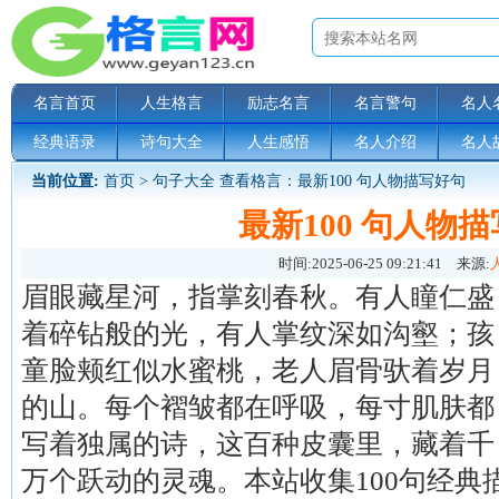
名言首页
人生格言
励志名言
名言警句
名人
经典语录
诗句大全
人生感悟
名人介绍
名人
当前位置:
首页
>
句子大全
查看格言：最新100 句人物描写好句
最新100 句人物
时间:
2025-06-25 09:21:41
来源:
眉眼藏星河，指掌刻春秋。有人瞳仁盛
着碎钻般的光，有人掌纹深如沟壑；孩
童脸颊红似水蜜桃，老人眉骨驮着岁月
的山。每个褶皱都在呼吸，每寸肌肤都
写着独属的诗，这百种皮囊里，藏着千
万个跃动的灵魂。本站收集100句经典