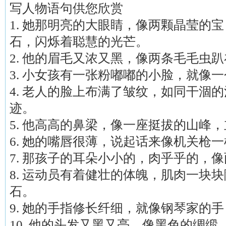
写人物语句供您欣赏
1. 她那明亮的大眼睛，像两颗晶莹的宝
石，闪烁着聪慧的光芒。
2. 他的眉毛又浓又黑，像两条毛毛虫
3. 小女孩有一张粉嘟嘟的小脸，就像
4. 老人的脸上布满了皱纹，如同干涸
迹。
5. 他高高的鼻梁，像一座挺拔的山峰
6. 她的嘴唇很薄，说起话来像机关枪
7. 那孩子的耳朵小小的，肉乎乎的，
8. 运动员有着健壮的体魄，肌肉一块
石。
9. 她的手指修长纤细，就像钢琴家的
10. 他的头发又黑又亮，像黑色的绸