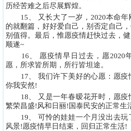
历经苦难之后尽展辉煌。
15、 又长大了一岁，2020本命
的就翻篇，好好爱自己，别否定自己，
别值得。最后，惟愿疫情赶快过去，健
顺遂~
16、 愿疫情早日过去，愿2020
愿，所求皆所期，所行皆坦途。
17、 我们许下美好的心愿：愿疫
你我安然!
18、 又是一年春暧花开时，愿疫
繁荣昌盛!风和日丽!国泰民安的正常生活
19、 可怜的娃娃一个月没出去玩
风景!愿疫情早日结束，回归正常生活!