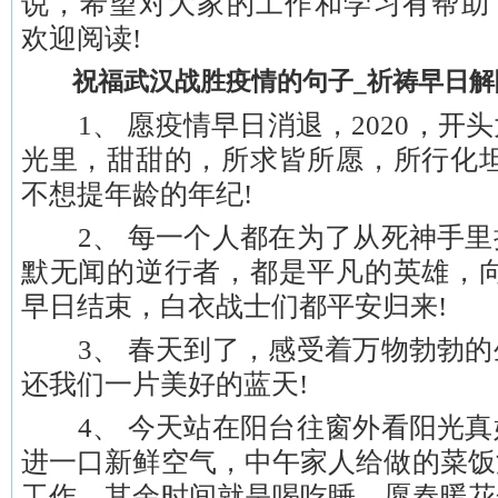
说，希望对大家的工作和学习有帮助
欢迎阅读!
祝福武汉战胜疫情的句子_祈祷早日解
1、 愿疫情早日消退，2020，开
光里，甜甜的，所求皆所愿，所行化坦
不想提年龄的年纪!
2、 每一个人都在为了从死神手里
默无闻的逆行者，都是平凡的英雄，向
早日结束，白衣战士们都平安归来!
3、 春天到了，感受着万物勃勃的
还我们一片美好的蓝天!
4、 今天站在阳台往窗外看阳光真
进一口新鲜空气，中午家人给做的菜饭
工作，其余时间就是喝吃睡，愿春暖花