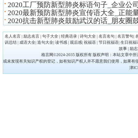
2020工厂预防新型肺炎标语句子_企业公
2020最新预防新型肺炎宣传语大全_正能
2020抗击新型肺炎鼓励武汉的话_朋友圈
名人名言
|
励志名言
|
句子大全
|
经典语录
|
诗句大全
|
名言名句
|
名言警句
|
训总结
|
成语大全
|
造句大全
|
读书感
|
观后感
|
祝福语
|
节日祝福语
|
生日祝福
故事
|
励志
格言网©2024-2035 版权所有 版权声明：本站
或未发现有关知识产权的登记，如有知识产权人并不愿意我们使用，如果有侵权请立
津IC