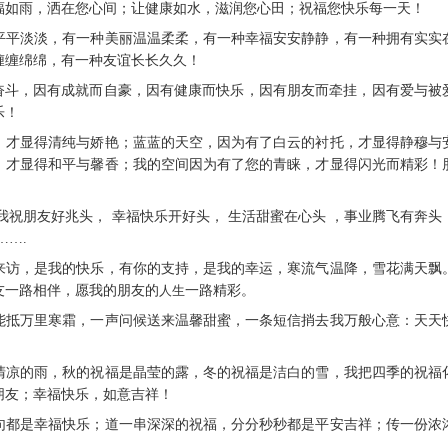
福如雨，洒在您心间；让健康如水，滋润您心田；祝福您快乐每一天！
在平平淡淡，有一种美丽温温柔柔，有一种幸福安安静静，有一种拥有实实
缠缠绵绵，有一种友谊长长久久！
奋斗，因有成就而自豪，因有健康而快乐，因有朋友而牵挂，因有爱与被
乐！
扶，才显得清纯与娇艳；蓝蓝的天空，因为有了白云的衬托，才显得静穆与
，才显得和平与馨香；我的空间因为有了您的青睐，才显得闪光而精彩！
 我祝朋友好兆头， 幸福快乐开好头， 生活甜蜜在心头 ，事业腾飞有奔头
…….
的来访，是我的快乐，有你的支持，是我的幸运，寒流气温降，雪花满天飘
友一路相伴，愿我的朋友的
人生
一路精彩。
暖能抵万里寒霜，一声问候送来温馨甜蜜，一条短信捎去我万般心意：天天
是清凉的雨，秋的祝福是晶莹的露，冬的祝福是洁白的雪，我把四季的祝福
朋友；幸福快乐，如意吉祥！
句句都是幸福快乐；道一串深深的祝福，分分秒秒都是平安吉祥；传一份浓