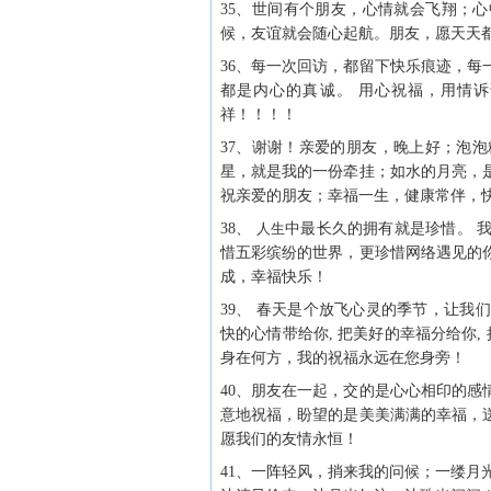
35、世间有个朋友，心情就会飞翔；
候，友谊就会随心起航。朋友，愿天天都
36、每一次回访，都留下快乐痕迹，
都是内心的真诚。 用心祝福，用情
祥！！！！
37、谢谢！亲爱的朋友，晚上好；泡
星，就是我的一份牵挂；如水的月亮，
祝亲爱的朋友；幸福一生，健康常伴，
38、
人生
中最长久的拥有就是珍惜。 
惜五彩缤纷的世界，更珍惜网络遇见的
成，幸福快乐！
39、 春天是个放飞心灵的季节，让
快的心情带给你, 把美好的幸福分给你
身在何方，我的祝福永远在您身旁！
40、朋友在一起，交的是心心相印的
意地祝福，盼望的是美美满满的幸福，
愿我们的友情永恒！
41、一阵轻风，捎来我的问候；一缕月