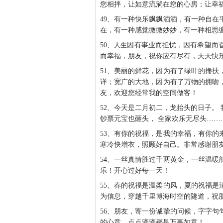
您相拌，让如意流淌在您的心房；让幸
49、有一种快乐飘飘洒洒，有一种自
在，有一种感觉微微妙妙，有一种相思
50、
人生
因有事业而担忧，因有希望而
而幸福，朋友，祝你应有尽有，天天快
51、美丽的鲜花，因为有了绿叶的搀
详；宽广的大地，因为有了万物的拥吻
友，欢迎您经常我的空间做客！
52、今天是二月初二，龙抬头的日子。
钞票元宝也砸头， 全家欢乐无尽头……
53、有你的祝福，是我的幸福，有你
寒冷快增衣，照顾好自己。非常感谢朋
54、一丝真情胜过千两黄金，一丝温
乐！开心过好每一天！
55、春的祝福是温柔的风，夏的祝福
为信息，穿越千里博海时空的隧道，祝
56、朋友，寄一份诚挚的问候，字字
的心意，点点滴滴都是万事如意！