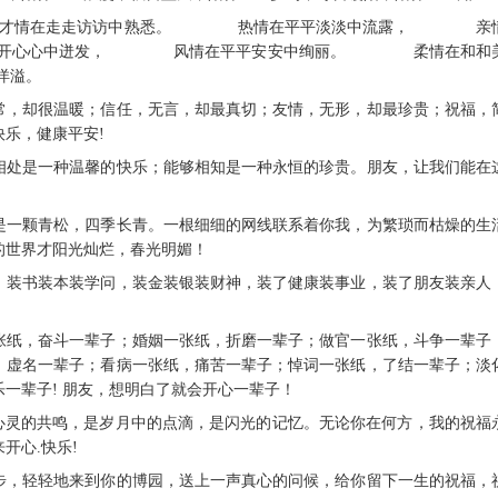
， 才情在走走访访中熟悉。 热情在平平淡淡中流露， 亲
开心心中迸发， 风情在平平安安中绚丽。 柔情在和和
洋溢。
平常，却很温暖；信任，无言，却最真切；友情，无形，却最珍贵；祝福，
乐，健康平安!
以相处是一种温馨的快乐；能够相知是一种永恒的珍贵。朋友，让我们能在
谊是一颗青松，四季长青。一根细细的网线联系着你我，为繁琐而枯燥的生
的世界才阳光灿烂，春光明媚！
盆，装书装本装学问，装金装银装财神，装了健康装事业，装了朋友装亲人
一张纸，奋斗一辈子；婚姻一张纸，折磨一辈子；做官一张纸，斗争一辈子
，虚名一辈子；看病一张纸，痛苦一辈子；悼词一张纸，了结一辈子；淡
一辈子! 朋友，想明白了就会开心一辈子！
心灵的共鸣，是岁月中的点滴，是闪光的记忆。无论你在何方，我的祝福
开心.快乐!
脚步，轻轻地来到你的博园，送上一声真心的问候，给你留下一生的祝福，