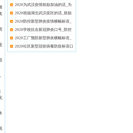
油
2020为武汉疫情鼓励加油的话_为
情
武
2020祝福湖北武汉疫区的话_鼓励
美
武
2020防控新型肺炎疫情横幅标语_
简
抗
2020学校抗击新冠肺炎口号_防控
新
2020工厂预防新型肺炎横幅标语_
这
企
2020社区新型冠状病毒防疫标语口
活
，
；
化
永
祝