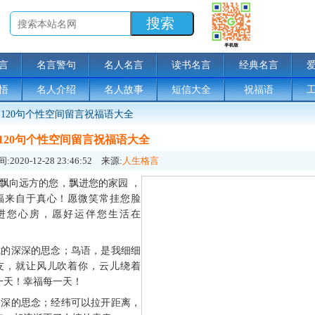
言
名言警句
名人名言
读书名言
经典名言
悟
名人介绍
名人故事
短信大全
祝福语
120句个性空间留言祝福语大全
120句个性空间留言祝福语大全
:
2020-12-28 23:46:52
来源:
人生格言
飘向远方的您，飘进您的家园 ，
福来自于真心！愿微笑常挂您脸
进您心房，愿好运伴您生活在
我的深深的思念；鸟语，是我细细
友，就让风儿吹着你，云儿绕着
一天！幸福每一天！
深深的思念；经纬可以拉开距离，