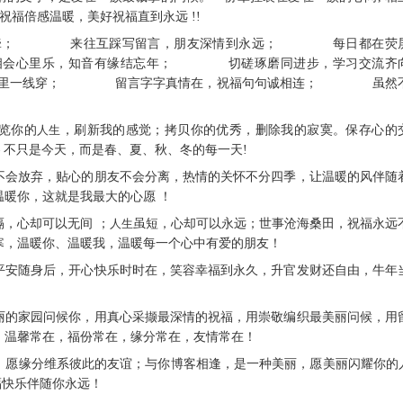
祝福倍感温暖，美好祝福直到永远 !!
客红线牵； 来往互踩写留言，朋友深情到永远； 每日都在荧
会心里乐，知音有缘结忘年； 切磋琢磨同进步，学习交流齐
里一线穿； 留言字字真情在，祝福句句诚相连； 虽然
览你的
人生
，刷新我的感觉；拷贝你的优秀，删除我的寂寞。保存心的
— 不只是今天，而是春、夏、秋、冬的每一天!
情不会放弃，贴心的朋友不会分离，热情的关怀不分四季，让温暖的风伴随
暖你，这就是我最大的心愿 ！
隔，心却可以无间 ；
人生
虽短，心却可以永远；世事沧海桑田，祝福永远
寒，温暖你、温暖我，温暖每一个心中有爱的朋友！
康平安随身后，开心快乐时时在，笑容幸福到永久，升官发财还自由，牛年
美丽的家园问候你，用真心采撷最深情的祝福，用崇敬编织最美丽问候，用
，温馨常在，福份常在，缘分常在，友情常在！
分，愿缘分维系彼此的友谊；与你博客相逢，是一种美丽，愿美丽闪耀你的
福快乐伴随你永远！