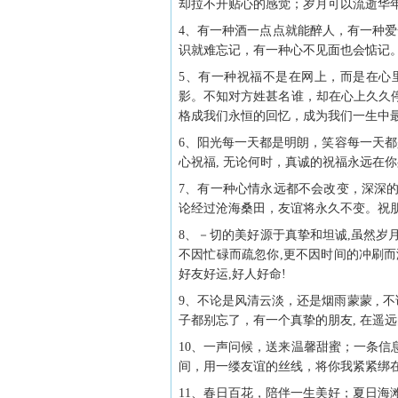
却拉不开贴心的感觉；岁月可以流逝华
4、有一种酒一点点就能醉人，有一种爱
识就难忘记，有一种心不见面也会惦记
5、有一种祝福不是在网上，而是在心
影。不知对方姓甚名谁，却在心上久久
格成我们永恒的回忆，成为我们一生中
6、阳光每一天都是明朗，笑容每一天都
心祝福, 无论何时，真诚的祝福永远在
7、有一种心情永远都不会改变，深深
论经过沧海桑田，友谊将永久不变。祝
8、－切的美好源于真挚和坦诚,虽然岁
不因忙碌而疏忽你,更不因时间的冲刷而
好友好运,好人好命!
9、不论是风清云淡，还是烟雨蒙蒙 , 不
子都别忘了，有一个真挚的朋友, 在遥
10、一声问候，送来温馨甜蜜；一条
间，用一缕友谊的丝线，将你我紧紧绑
11、春日百花，陪伴一生美好；夏日