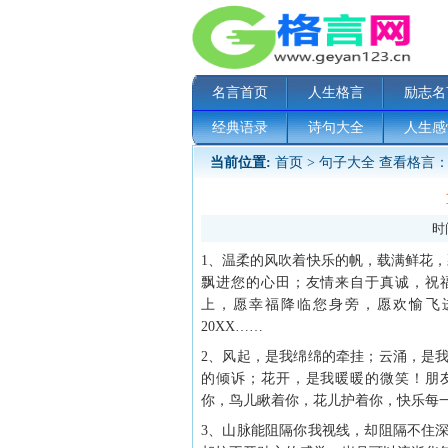
名言首页
人生格言
励志名
经典语录
诗句大全
人生感
当前位置:
首页
>
句子大全
查看格言：
时间
1、温柔的风吹着快乐的帆，载满鲜花，
飘进您的心田；友情来自于真诚，祝
上，愿幸福降临您身旁，愿欢愉飞
20XX……
2、风起，是我绵绵的牵挂；云涌，是
的倾诉；花开，是我暖暖的微笑！朋
你，鸟儿瞅着你，花儿护着你，快乐每
3、山脉能阻隔你我视线，却阻隔不住