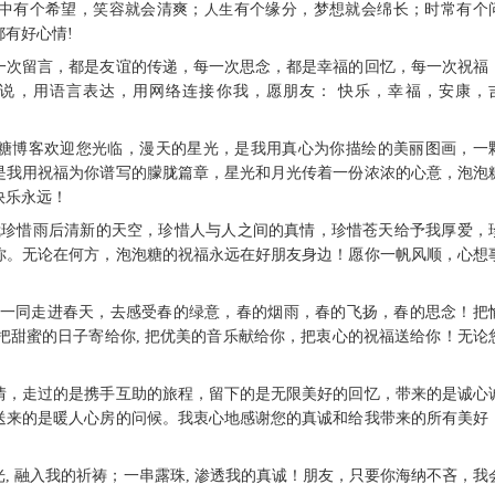
心中有个希望，笑容就会清爽；
人生
有个缘分，梦想就会绵长；时常有个
有好心情!
每一次留言，都是友谊的传递，每一次思念，都是幸福的回忆，每一次祝福
诉说，用语言表达，用网络连接你我，愿朋友： 快乐，幸福，安康，
泡糖博客欢迎您光临，漫天的星光，是我用真心为你描绘的美丽图画，一
是我用祝福为你谱写的朦胧篇章，星光和月光传着一份浓浓的心意，泡泡
快乐永远！
我珍惜雨后清新的天空，珍惜人与人之间的真情，珍惜苍天给予我厚爱，
你。无论在何方，泡泡糖的祝福永远在好朋友身边！愿你一帆风顺，心想
我们一同走进春天，去感受春的绿意，春的烟雨，春的飞扬，春的思念！把
, 把甜蜜的日子寄给你, 把优美的音乐献给你，把衷心的祝福送给你！无论
感情，走过的是携手互助的旅程，留下的是无限美好的回忆，带来的是诚心
送来的是暖人心房的问候。我衷心地感谢您的真诚和给我带来的所有美好
光, 融入我的祈祷；一串露珠, 渗透我的真诚！朋友，只要你海纳不吝，我