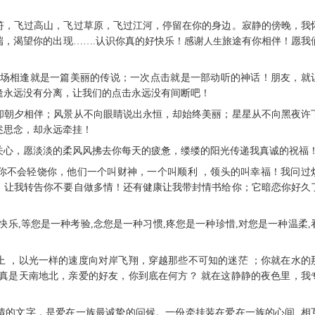
音符，飞过高山，飞过草原，飞过江河，停留在你的身边。寂静的傍晚，我
端，渴望你的出现…….认识你真的好快乐！感谢
人生
旅途有你相伴！愿我
；一场相逢就是一篇美丽的传说；一次点击就是一部动听的神话！朋友，就
逢永远没有分离，让我们的点击永远没有间断吧！
，却朝夕相伴；风景从不向眼睛说出永恒，却始终美丽；星星从不向黑夜许
述思念，却永远牵挂！
是关心，愿淡淡的柔风风拂去你每天的疲惫，缕缕的阳光传递我真诚的祝福
住你不会轻饶你，他们一个叫财神，一个叫顺利 ，领头的叫幸福！我问过
，让我转告你不要自做多情！还有健康让我带封情书给你；它暗恋你好久
快乐,等您是一种考验,念您是一种习惯,疼您是一种珍惜,对您是一种温柔,
上 ，以光一样的速度向对岸飞翔，穿越那些不可知的迷茫 ；你就在水的
，真是天南地北，亲爱的好友，你到底在何方？ 就在这静静的夜色里，我
情的文字，是爱在一族最诚挚的问候。一份牵挂装在爱在一族的心间, 相