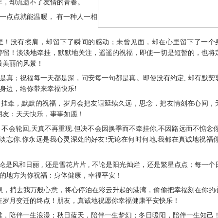
年，却流逝不了友情的青春。
一点点就能温暖， 有一种人一相
。
里！没有擦肩，却留下了瞬间的感动；未曾见面，却在心里留下了一个
停留！淡淡地牵挂，默默地关注，遥遥的祝福，即使一切是短暂的，也将
最美丽的风景！
是真；祝福每一天都是深，问安每一句都是真。即使没有约定, 却有默契
你身边，给你带来幸福快乐!
的挂牵，默默的祝福，岁月会把友谊延续久远，思念，把友情刻在心间，
朋友：天天快乐，事事如愿！
月不会轮回,天真不再重现.但决不会因换季而不牵挂你,不因路远而不惦念你
淡忘你.你永远是我心灵深处的好友!无论在何时何地,我都在真诚地祝福你
论是风和日丽 , 还是雪花片片 , 不论是阳光灿烂，还是繁星点点；每一个
远的地方为你祝福：身体健康，幸福平安！
信息，捎去我万般心意，将心停泊在彩云升起的港湾，偷偷把幸福刻在你的
在岁月变迁的终点！朋友，真诚地祝愿你幸福健康平安快乐！
海滩，陪伴一生浪漫；秋日蓝天，陪伴一生梦幻；冬日暖阳，陪伴一生知己