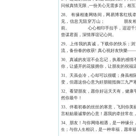
问候真情无限 ,一份关心无需多言，相互
28、 有缘相逢网络间，网易博
见，信息无阻穿万山； 朋友相
前。 心心相印手拉手，迢迢千
曾谋君面，深情厚谊记心间。
29、上传我的真诚，下载你的快乐；浏
流，备份春的收获! 真心祝好友快樂—
30、真诚的友谊不会忘记，执着的感
你，让盛开的花簇拥你，让朋友的祝福温
31、天虽会冷，心却可以很暖；身虽相
变，但愿这份心意为好朋能抵御三九严
32、看望朋友，愿你好运天天有，健
然你最牛！
33、伴着初春的丝丝的寒意，飞到你
言粘贴最诚挚的心意！愿我的牵挂常在
34、朋友！与你网络相遇，是一种缘
生
；与你
人生
相识，是一种幸福，愿幸