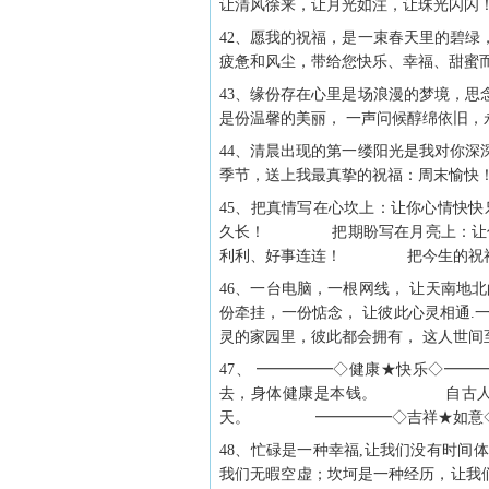
让清风徐来，让月光如注，让珠光闪闪
42、愿我的祝福，是一束春天里的碧
疲惫和风尘，带给您快乐、幸福、甜蜜
43、缘份存在心里是场浪漫的梦境，
是份温馨的美丽， 一声问候醇绵依旧，
44、清晨出现的第一缕阳光是我对你
季节，送上我最真挚的祝福：周末愉快
45、把真情写在心坎上：让你心情
久长！ 把期盼写在月亮上：让你
利利、好事连连！ 把今生的祝福送
46、一台电脑，一根网线， 让天南地
份牵挂，一份惦念， 让彼此心灵相通.
灵的家园里，彼此都会拥有， 这人世间
47、 ━━━━━◇健康★快乐
去，身体健康是本钱。 自古人
天。 ━━━━━◇吉祥★如意◇
48、忙碌是一种幸福,让我们没有时
我们无暇空虚；坎坷是一种经历，让我