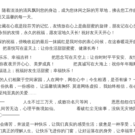
！
绿，随着淡淡的清风飘到您的身边，成为您休闲之际的芳草地，拂去您工作
而又温馨的每一天。
思念藏在心底是段芬芳的记忆，友情放在心上是曲甜蜜的旋律，朋友记在心
永恒的友情，永久的祝福，愿友谊地久天长! 祝好友天天开心！
深深的祝福，傍晚收起的最后一抹嫣红是我对你的衷心问候，在这春暖花开
！ 把喜悦写在蓝天上：让你生活甜甜蜜蜜、健康长寿！
快快乐乐、幸福吉祥！ 把思念写在天空上：让你时时平平安安、友
夜夜开开心心、美梦成真！ 把真诚写在大海上：祝你年年顺
上；祝福好友生活甜蜜；幸福快乐！
北的人们相聚于空间家园，人在网中，网在心中；今生相遇，是否有缘？ 
一份执着，一份感动， 让温馨填满胸怀. 莫道网络虚拟， 我始终相信，在
至纯至真的关爱……
◇━━━━
人生
不过三万天，成败功名只等闲， 恩恩怨怨任
间苦无边，心理平衡境如仙。 看破红尘无恼事，没病无灾艳
━━━━
间体会痛苦，奔波是一种快乐，让我们真实的感受生活；疲惫是一种享受，
们真正的理解
人生
。让快乐飞进你的门窗，让好运落在的身旁，让幸福常