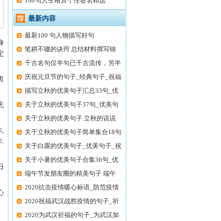
100句人生格言个性签名精选
最新内容
最新100 句人物描写好句
身
笔耕不辍的诀窍 总结材料撰写锦
定
千古名句仅半句已千古流传，另半
庆祝元旦节的句子_经典句子_祝福
衷
描写立秋的优美句子汇总33句_优
美
关于立秋的优美句子37句_优美句
无
子
关于立秋的优美句子 立秋的说说
,
发
关于立秋的优美句子简单集合18句
:
关于白露的优美句子_优美句子_祝
关于小暑的优美句子合集36句_优
日
美
端午节发朋友圈的精美句子 端午
节
2020抗击疫情暖心标语_防范疫情
心
打
2020祝福武汉战胜疫情的句子_祈
祷
2020为武汉祈福的句子_为武汉加
！