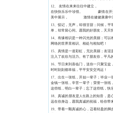
12、 友情在来来往往中建立
在快快乐乐中珍惜。 豪情在开
美中展示， 激情在健健康康中
13、惦记，无声，却很甘甜；问候，
单，却常留心间。愿我的好朋友，天天快
14、有缘相识是一种闪光的美丽；可
网络的世界里相识、相处与相知吧！
15、真情是一道彩虹，无比美丽；友
注入了欢欣与活力。有了朋友你，平凡
16、节日来到喜临门，送你一只聚宝
时时刻刻都幸福，平平安安交鸿运！
17、出生一张纸，开始一辈子；毕业
金钱一张纸，辛苦一辈子；荣誉一张纸
这些纸，明白一辈子；忘了这些纸，快乐
18、真诚的朋友是
人生
路上的知音，是
远在你身边，愿我真诚的祝福，给你带来
19、带着一颗真诚的心，迈着轻盈的