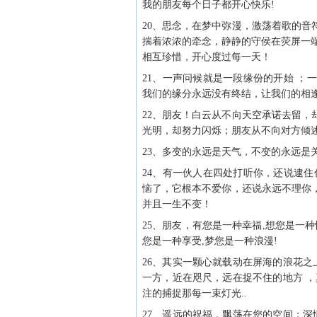
我的朋友每个日子都开心快乐!
20、思念，在梦中弥漫，激荡着歌的
揣着浓浓的牵念，静静的守侯在荧屏一
相互珍惜，开心度过每一天！
21、一声问候就是一段缘份的开始 
我们的缘分永远没有终结，让我们的相
22、朋友！白云从不向天空承诺去留
光明，却努力闪烁；朋友从不向对方倾
23、多变的永远是天气，不变的永远
24、有一伙人在四处打听你，还说逮
恼了，它根本不爱你，还说永远不理你
并且一生不变！
25、朋友，有您是一种幸福,想您是一种
您是一种享受,梦您是一种浪漫!
26、其实一颗心就载动在屏海的浪花之
一方，近在咫尺，远在捉不住的地方 
注的捕捉那每一束灯光..
27、遥远的祝福，飘荡在您的空间；深