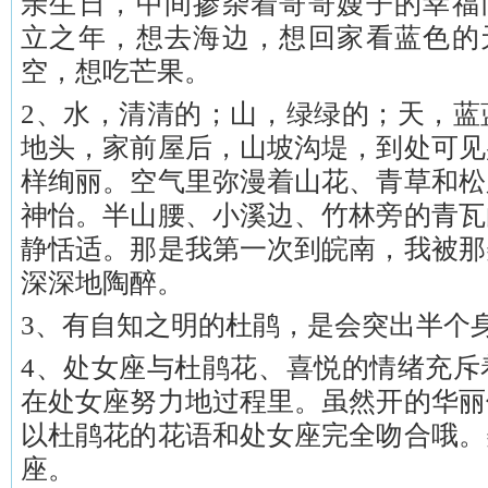
亲生日，中间掺杂着哥哥嫂子的幸福
立之年，想去海边，想回家看蓝色的
空，想吃芒果。
2、水，清清的；山，绿绿的；天，蓝
地头，家前屋后，山坡沟堤，到处可见
样绚丽。空气里弥漫着山花、青草和松
神怡。半山腰、小溪边、竹林旁的青瓦
静恬适。那是我第一次到皖南，我被那
深深地陶醉。
3、有自知之明的杜鹃，是会突出半个
4、处女座与杜鹃花、喜悦的情绪充斥
在处女座努力地过程里。虽然开的华丽
以杜鹃花的花语和处女座完全吻合哦。
座。