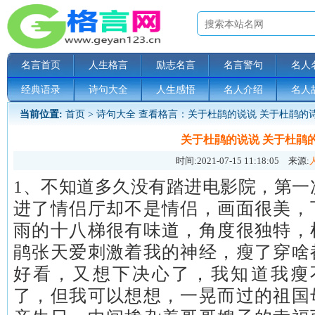
名言首页
人生格言
励志名言
名言警句
名人
经典语录
诗句大全
人生感悟
名人介绍
名人
当前位置:
首页
>
诗句大全
查看格言：关于杜鹃的说说 关于杜鹃的
关于杜鹃的说说 关于杜鹃
时间:
2021-07-15 11:18:05
来源:
1、不知道多久没有踏进电影院，第一
进了情侣厅却不是情侣，画面很美，
雨的十八梯很有味道，角度很独特，
鹃张天爱刺激着我的神经，瘦了穿啥
好看，又想下决心了，我知道我瘦
了，但我可以想想，一晃而过的祖国