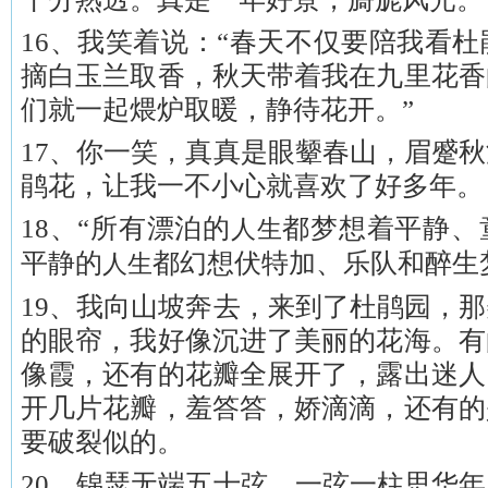
16、我笑着说：“春天不仅要陪我看
摘白玉兰取香，秋天带着我在九里花香
们就一起煨炉取暖，静待花开。”
17、你一笑，真真是眼颦春山，眉蹙
鹃花，让我一不小心就喜欢了好多年。
18、“所有漂泊的
都梦想着平静、
人生
平静的
都幻想伏特加、乐队和醉生
人生
19、我向山坡奔去，来到了杜鹃园，
的眼帘，我好像沉进了美丽的花海。有
像霞，还有的花瓣全展开了，露出迷人
开几片花瓣，羞答答，娇滴滴，还有的
要破裂似的。
20、锦瑟无端五十弦，一弦一柱思华