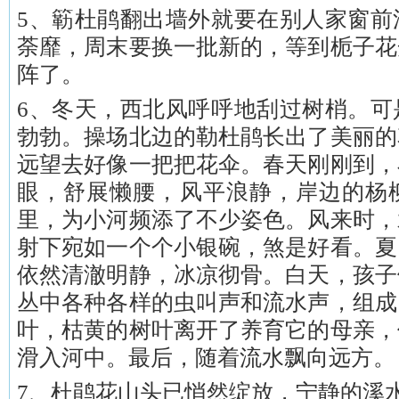
5、簕杜鹃翻出墙外就要在别人家窗前
荼靡，周末要换一批新的，等到栀子花
阵了。
6、冬天，西北风呼呼地刮过树梢。可
勃勃。操场北边的勒杜鹃长出了美丽的
远望去好像一把把花伞。春天刚刚到，
眼，舒展懒腰，风平浪静，岸边的杨
里，为小河频添了不少姿色。风来时，
射下宛如一个个小银碗，煞是好看。夏
依然清澈明静，冰凉彻骨。白天，孩子
丛中各种各样的虫叫声和流水声，组成
叶，枯黄的树叶离开了养育它的母亲，
滑入河中。最后，随着流水飘向远方。
7、杜鹃花山头已悄然绽放，宁静的溪