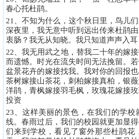
春心托杜鹃。
21、不知为什么，这个秋日里，鸟儿
深夜里，我无意中听到远出传来杜鹃由
衷肠？我无从知晓。我只知道声声入耳
22、我无用武之地，替我二十年的嫁
而遗憾。时光在流失时间无法挽留。若
盆景花卉的嫁接找我。我对你的回报也
茶树嫁接山茶花，刺柏嫁接真柏，银薇
洋鹃，青枫嫁接羽毛枫，玫瑰花嫁接玫
投资
23、这样美丽的景色，在我们的学校
线。春雨过后，我们的校园就更加显得
们来到学校，看见了窗外那些杜鹃花