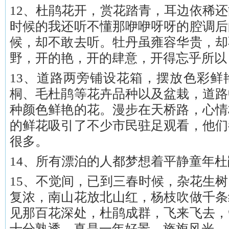
12、杜鹃花开，赏花踏青，耳边依稀
时候的我还听不懂那咿咿呀呀的腔调后
候，却不敢去听。牡丹虽雍容华贵，却
野，开的艳，开的肆意，开得忘乎所以
13、道路两旁铺设花箱，摆放色彩鲜
桐、毛杜鹃等花卉品种以及盆栽，道路
种颜色鲜艳的花。漫步在天桥路，心情
的鲜花吸引了不少市民驻足观看，他们
很多。
14、所有漂泊的人都梦想着平静童年杜
15、不觉间，已到三春时候，杂花生
复浓，南山花放北山红，杨枝吹做千条
见那百花深处，杜鹃成群，飞来飞去，
十分熟透。真是一年好景，旖旎风光。