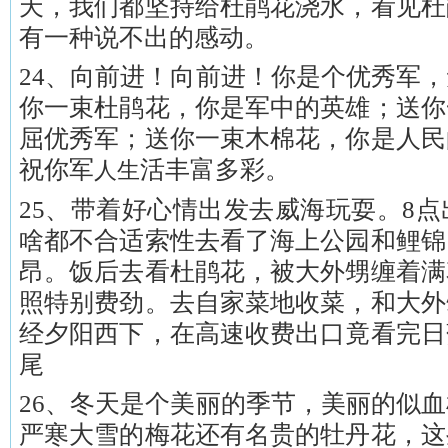
天，我们都坚持给杜鹃花浇水，看见杜
有一种说不出的感动。
24、向前进！向前进！你是个优秀军
你一束杜鹃花，你是军中的英雄；送你
屈优秀军；送你一束木棉花，你是人民
祝你军
活丰富多彩。
人生
25、带着好心情出发去威海玩耍。8点
啥都不合适索性去看了海上公园和鲤锦
昂。饭后去看杜鹃花，被大外甥缠着满
照特别费劲。去自家菜地收菜，和大外
经夕阳西下，在高速收费出口竟看完日
尾
26、冬天是个美丽的季节，美丽的似
严寒大雪的梅花还有名贵的牡丹花，这