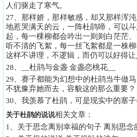
人们驱走了寒气。
27、那样娇，那样敏感，却又那样浑
地惹哭满天的云，一阵杜鹃啼，可以斗
起，每一棵柳都会吟出一则则白茫茫、
听不清的飞絮，每一丝飞絮都是一株柳
这样不讲理，不逻辑，而仍可以好得让
28、__杜鹃与金盏 金盏恋桃花__
29、赛子都能为幻想中的杜鹃当牛做
不犹豫弃她而去，容貌这的那么重要？
30、我羡慕了杜鹃，可是现实中的塞
相关文章：
关于杜鹃的说说
1、关于思念离别幸福的句子 离别思念