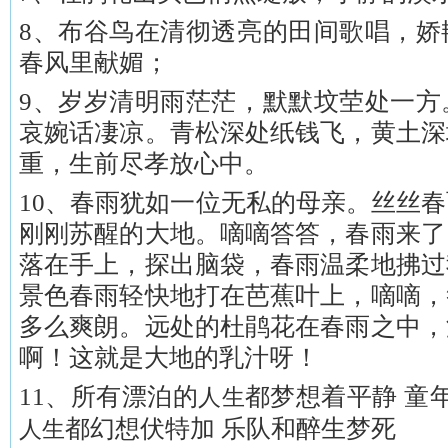
8、布谷鸟在清彻透亮的田间歌唱，娇
春风里献媚；
9、岁岁清明雨茫茫，默默坟茔处一方
哀婉话凄凉。青松深处纸钱飞，黄土深
重，生前尽孝放心中。
10、春雨犹如一位无私的母亲。丝丝
刚刚苏醒的大地。嘀嘀答答，春雨来了
落在手上，探出脑袋，春雨温柔地拂过
景色春雨轻快地打在芭蕉叶上，嘀嘀，
多么爽朗。远处的杜鹃花在春雨之中，
啊！这就是大地的乳汁呀！
11、所有漂泊的
都梦想着平静 童
人生
都幻想伏特加 乐队和醉生梦死
人生