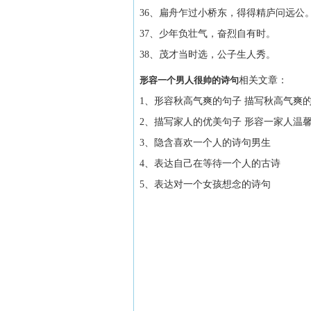
36、扁舟乍过小桥东，得得精庐问远公
37、少年负壮气，奋烈自有时。
38、茂才当时选，公子生人秀。
形容一个男人很帅的诗句
相关文章：
1、形容秋高气爽的句子 描写秋高气爽
2、描写家人的优美句子 形容一家人温
3、隐含喜欢一个人的诗句男生
4、表达自己在等待一个人的古诗
5、表达对一个女孩想念的诗句