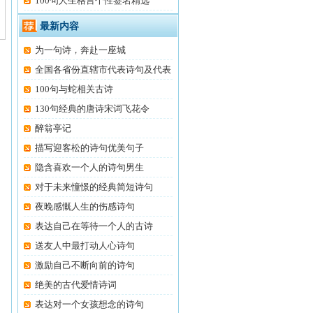
100句人生格言个性签名精选
最新内容
为一句诗，奔赴一座城
全国各省份直辖市代表诗句及代表
100句与蛇相关古诗
130句经典的唐诗宋词飞花令
醉翁亭记
描写迎客松的诗句优美句子
隐含喜欢一个人的诗句男生
对于未来憧憬的经典简短诗句
夜晚感慨人生的伤感诗句
表达自己在等待一个人的古诗
送友人中最打动人心诗句
激励自己不断向前的诗句
绝美的古代爱情诗词
表达对一个女孩想念的诗句