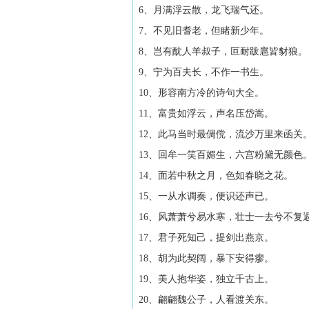
6、月满浮云散，龙飞瑞气还。
7、不见旧耆老，但睹新少年。
8、岂有酖人羊叔子，叵耐跋扈皆豺狼。
9、宁为百夫长，不作一书生。
10、形容南方冷的诗句大全。
11、富贵如浮云，声名压岱嵩。
12、此马当时最倜傥，流沙万里来函关
13、回牟一笑百媚生，六宫粉黛无颜色
14、面若中秋之月，色如春晓之花。
15、一从水调奏，便识还声已。
16、风萧萧兮易水寒，壮士一去兮不复
17、君子死知己，提剑出燕京。
18、胡为此契阔，暴下安得瘳。
19、美人抱华姿，独立千古上。
20、翩翩魏公子，人看渡关东。