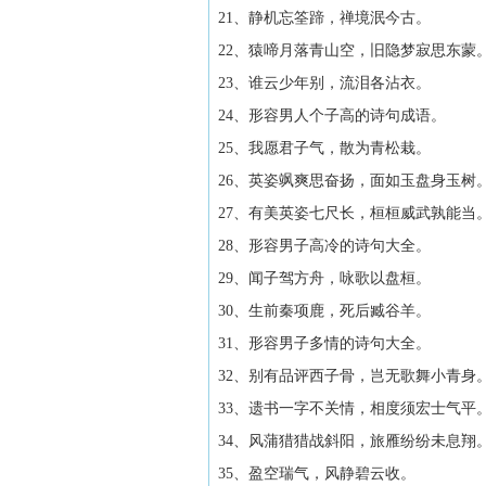
21、静机忘筌蹄，禅境泯今古。
22、猿啼月落青山空，旧隐梦寂思东蒙
23、谁云少年别，流泪各沾衣。
24、形容男人个子高的诗句成语。
25、我愿君子气，散为青松栽。
26、英姿飒爽思奋扬，面如玉盘身玉树
27、有美英姿七尺长，桓桓威武孰能当
28、形容男子高冷的诗句大全。
29、闻子驾方舟，咏歌以盘桓。
30、生前秦项鹿，死后臧谷羊。
31、形容男子多情的诗句大全。
32、别有品评西子骨，岂无歌舞小青身
33、遗书一字不关情，相度须宏士气平
34、风蒲猎猎战斜阳，旅雁纷纷未息翔
35、盈空瑞气，风静碧云收。