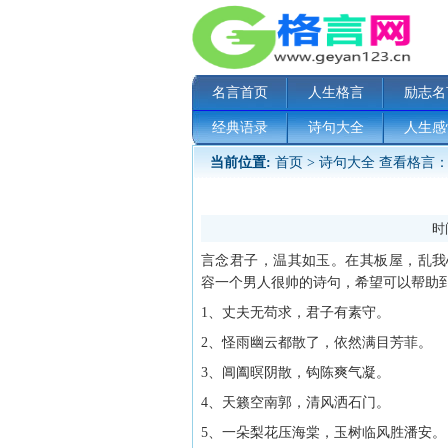
名言首页
人生格言
励志名
经典语录
诗句大全
人生感
当前位置:
首页
>
诗句大全
查看格言：
时间
言念君子，温其如玉。在其板屋，乱我
容一个男人很帅的诗句，希望可以帮助
1、丈夫无苟求，君子有素守。
2、怪雨幽云都散了，依然满目芳菲。
3、阊阖暝阴散，钩陈爽气凝。
4、天籁空南郭，清风洒石门。
5、一朵梨花压海棠，玉树临风胜潘安。