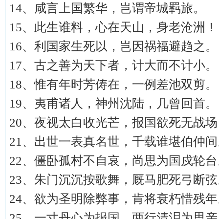
14、咸言上国繁华，岂谓帝城羁旅。
15、此生谁料，心在天山，身老沧洲！
16、利国家生死以，岂因祸福避趋之。
17、古之善为天下者，计大而不计小。
18、惟有年时芳俦在，一例差池双剪。
19、夷甫诸人，神州沈陆，几曾回首。
20、夜视太白收光芒，报国欲死无战场
21、出世一表真名世，千载谁堪伯仲间
22、僵卧孤村不自哀，尚思为国戍轮台
23、朱门沉沉按歌舞，厩马肥死弓断弦
24、欲为圣明除弊事，肯将衰朽惜残年
25、一寸丹心为报国，两行清泪为思亲