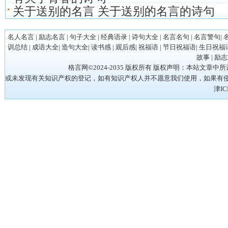
关于送别的名言 关于送别的名言的诗句
名人名言
|
励志名言
|
句子大全
|
经典语录
|
诗句大全
|
名言名句
|
名言警句
|
训总结
|
成语大全
|
造句大全
|
读书感
|
观后感
|
祝福语
|
节日祝福语
|
生日祝福
故事
|
励志
格言网©2024-2035 版权所有 版权声明：本站
或未发现有关知识产权的登记，如有知识产权人并不愿意我们使用，如果有侵权请立
津IC