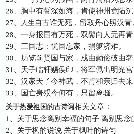
26、胸中有誓深如海，肯使神州竟陆沉
27、
自古谁无死，留取丹心照汉青
人生
28、一身报国有万死，双鬓向人无再青
29、三国志：忧国忘家，捐躯济难。
30、历览前贤国与家，成由勤俭破由奢
31、天子临轩赐侯印，将军佩出明光宫
32、汉家天子今神武，不肯和亲归去来
33、国亡身殒今何有，只留离骚。
相关文章：
关于热爱祖国的古诗词
1、关于思念离别幸福的句子 离别思念
2、关于枫的说说 关于枫叶的诗句