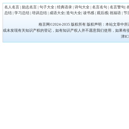
名人名言
|
励志名言
|
句子大全
|
经典语录
|
诗句大全
|
名言名句
|
名言警句
|
总结
|
学习总结
|
培训总结
|
成语大全
|
造句大全
|
读书感
|
观后感
|
祝福语
|
节
格言网©2024-2035 版权所有 版权声明：本站
或未发现有关知识产权的登记，如有知识产权人并不愿意我们使用，如果有侵权请立
津IC