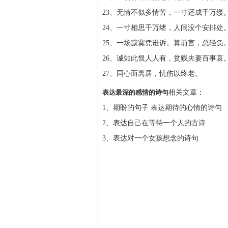
23、无情不似多情苦，一寸还成千万缕
24、一寸相思千万绪，人间没个安排处
25、一场寂寞凭谁诉。算前言，总轻负
26、诚知此恨人人有，贫贱夫妻百事哀
27、同心而离居，忧伤以终老。
表达最深的感情的诗句
相关文章：
1、期盼的句子 表达期待的心情的诗句
2、表达自己在等待一个人的古诗
3、表达对一个女孩想念的诗句