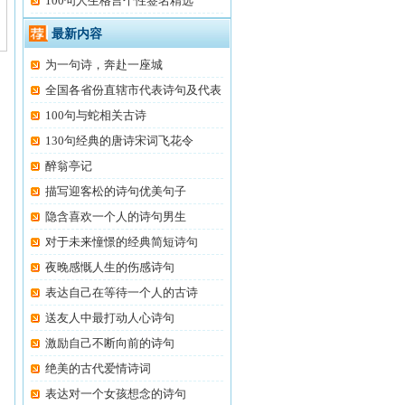
100句人生格言个性签名精选
最新内容
为一句诗，奔赴一座城
全国各省份直辖市代表诗句及代表
100句与蛇相关古诗
130句经典的唐诗宋词飞花令
醉翁亭记
描写迎客松的诗句优美句子
隐含喜欢一个人的诗句男生
对于未来憧憬的经典简短诗句
夜晚感慨人生的伤感诗句
表达自己在等待一个人的古诗
送友人中最打动人心诗句
激励自己不断向前的诗句
绝美的古代爱情诗词
表达对一个女孩想念的诗句