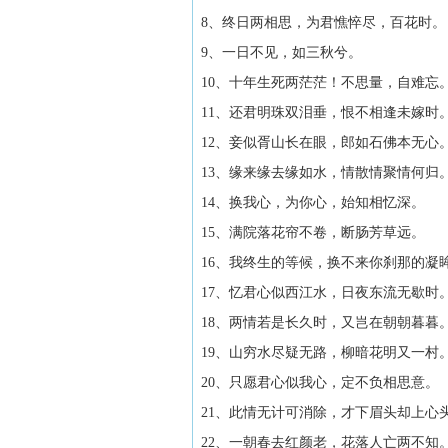
8、终日两相思，为君憔悴尽，百花时。
9、一日不见，如三秋兮。
10、十年生死两茫茫！不思量，自难忘
11、还君明珠双泪垂，恨不相逢未嫁时
12、妾似胥山长在眼，郎如石佛本无心
13、缘来缘去缘如水，情散情聚情何归
14、换我心，为你心，始知相忆深。
15、满院落花帘不卷，断肠芳草远。
16、我终生的等候，换不来你刹那的凝
17、忆君心似西江水，日夜东流无歇时
18、两情若是长久时，又岂在朝朝暮暮
19、山穷水尽疑无路，柳暗花明又一村
20、只愿君心似我心，定不负相思意。
21、此情无计可消除，才下眉头却上心
22、一朝春去红颜老，花落人亡两不知