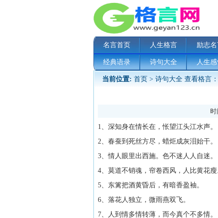
名言首页
人生格言
励志名
经典语录
诗句大全
人生感
当前位置:
首页
>
诗句大全
查看格言：
时间
1、深知身在情长在，怅望江头江水声。
2、春蚕到死丝方尽，蜡炬成灰泪始干。
3、情人眼里出西施。色不迷人人自迷。
4、莫道不销魂，帘卷西风，人比黄花瘦
5、东篱把酒黄昏后，有暗香盈袖。
6、落花人独立，微雨燕双飞。
7、人到情多情转薄，而今真个不多情。